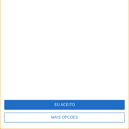
CARAS Decoração: Cromática, uma
coleção desenhada por Pedro
Almodóvar
EU ACEITO
MAIS OPÇÕES
Cocktail tóxico encontrado em plástico