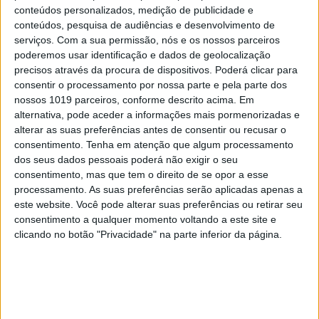
conteúdos personalizados, medição de publicidade e
PENSAR
conteúdos, pesquisa de audiências e desenvolvimento de
Viagem a Portugal. Crónica de Luís Leite
serviços.
Com a sua permissão, nós e os nossos parceiros
poderemos usar identificação e dados de geolocalização
precisos através da procura de dispositivos. Poderá clicar para
consentir o processamento por nossa parte e pela parte dos
nossos 1019 parceiros, conforme descrito acima. Em
alternativa, pode aceder a informações mais pormenorizadas e
alterar as suas preferências antes de consentir ou recusar o
consentimento.
Tenha em atenção que algum processamento
dos seus dados pessoais poderá não exigir o seu
consentimento, mas que tem o direito de se opor a esse
processamento. As suas preferências serão aplicadas apenas a
este website. Você pode alterar suas preferências ou retirar seu
consentimento a qualquer momento voltando a este site e
clicando no botão "Privacidade" na parte inferior da página.
OPINIÃO
Spoofing: Quando o número do banco
mente