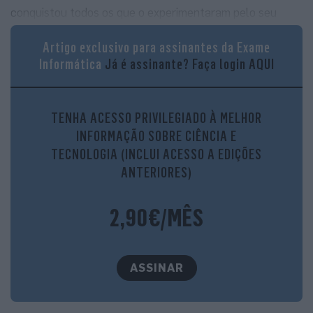
conquistou todos os que o experimentaram pelo seu
carácter divertido e intuitivo. Ficava claramente no ar
Artigo exclusivo para assinantes da Exame
uma promessa que esta receita teria de ser
Informática
Já é assinante?
Faça login AQUI
confecionada novamente no futuro.
TENHA ACESSO PRIVILEGIADO À MELHOR
INFORMAÇÃO SOBRE CIÊNCIA E
TECNOLOGIA (INCLUI ACESSO A EDIÇÕES
ANTERIORES)
2,90€/MÊS
ASSINAR