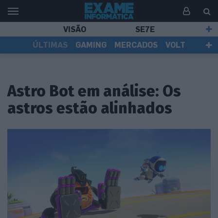
VISÃO
SE7E
ÚLTIMAS
GAMING
MERCADOS
VOLT
EI TV
TESTES
ASSINANTES
Astro Bot em análise: Os
astros estão alinhados