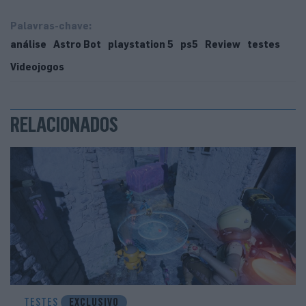
Palavras-chave:
análise
Astro Bot
playstation 5
ps5
Review
testes
Videojogos
RELACIONADOS
TESTES
EXCLUSIVO