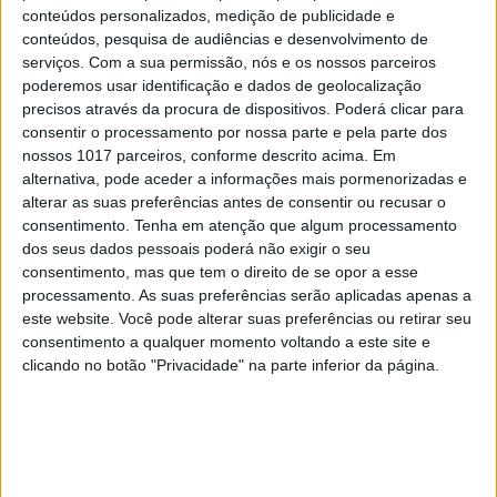
conteúdos personalizados, medição de publicidade e
agricultura e pescas. Hoje, apenas 6%. Se há 40
conteúdos, pesquisa de audiências e desenvolvimento de
anos perguntasse a um agricultor português onde
serviços.
Com a sua permissão, nós e os nossos parceiros
é que os netos dele iriam trabalhar, ele
poderemos usar identificação e dados de geolocalização
precisos através da procura de dispositivos. Poderá clicar para
provavelmente teria errado no palpite. Por isso
consentir o processamento por nossa parte e pela parte dos
não é de estranhar que nós tenhamos a mesma
nossos 1017 parceiros, conforme descrito acima. Em
dificuldade num mundo onde os avanços
alternativa, pode aceder a informações mais pormenorizadas e
alterar as suas preferências antes de consentir ou recusar o
tecnológicos têm acelerado substancialmente.
consentimento.
Tenha em atenção que algum processamento
dos seus dados pessoais poderá não exigir o seu
“Não sei qual será o emprego do futuro, mas sei
consentimento, mas que tem o direito de se opor a esse
que haverá bastante”, conclui David Autor.
processamento. As suas preferências serão aplicadas apenas a
este website. Você pode alterar suas preferências ou retirar seu
O economista foi entrevistado pela VISÃO para a
consentimento a qualquer momento voltando a este site e
edição desta semana, integrado num conjunto de
clicando no botão "Privacidade" na parte inferior da página.
artigos sobre o futuro do trabalho que dão capa à
revista.