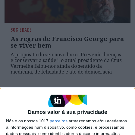
SOCIEDADE
As regras de Francisco George para
se viver bem
A propósito do seu novo livro “Prevenir doenças
e conservar a saúde”, o atual presidente da Cruz
Vermelha falou-nos ainda do sentido da
medicina, de felicidade e até de democracia
Damos valor à sua privacidade
Nós e os nossos 1017
parceiros
armazenamos e/ou acedemos
a informações num dispositivo, como cookies, e processamos
dados pessoais, como identificadores únicos e informações