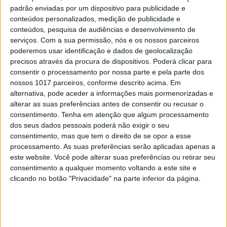
padrão enviadas por um dispositivo para publicidade e
conteúdos personalizados, medição de publicidade e
conteúdos, pesquisa de audiências e desenvolvimento de
IDEIAS
serviços.
Com a sua permissão, nós e os nossos parceiros
poderemos usar identificação e dados de geolocalização
Se cada uma das 4 milhões de
precisos através da procura de dispositivos. Poderá clicar para
famílias de Portugal deitar para o
consentir o processamento por nossa parte e pela parte dos
lixo uma laranja por semana, isso
nossos 1017 parceiros, conforme descrito acima. Em
significa 16 800 toneladas de
alternativa, pode aceder a informações mais pormenorizadas e
desperdício
alterar as suas preferências antes de consentir ou recusar o
Leia ou releia a entrevista a Iva Pires,
consentimento.
Tenha em atenção que algum processamento
Investigadora em Geografia Humana
dos seus dados pessoais poderá não exigir o seu
consentimento, mas que tem o direito de se opor a esse
processamento. As suas preferências serão aplicadas apenas a
este website. Você pode alterar suas preferências ou retirar seu
consentimento a qualquer momento voltando a este site e
clicando no botão "Privacidade" na parte inferior da página.