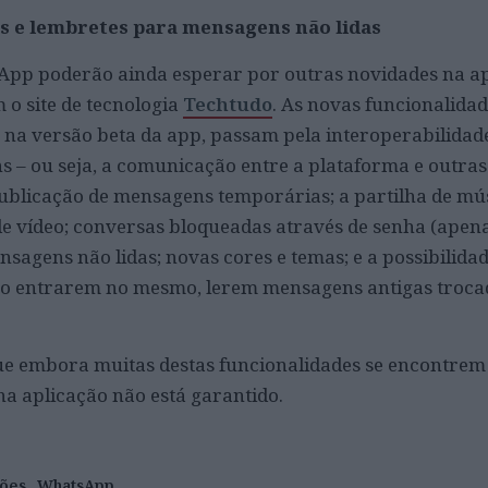
 e lembretes para mensagens não lidas
sApp poderão ainda esperar por outras novidades na a
 o site de tecnologia
Techtudo
. As novas funcionalidade
 na versão beta da app, passam pela interoperabilida
 – ou seja, a comunicação entre a plataforma e outras
ublicação de mensagens temporárias; a partilha de mú
e vídeo; conversas bloqueadas através de senha (apen
sagens não lidas; novas cores e temas; e a possibilida
 entrarem no mesmo, lerem mensagens antigas trocad
ue embora muitas destas funcionalidades se encontrem
na aplicação não está garantido.
ções
WhatsApp