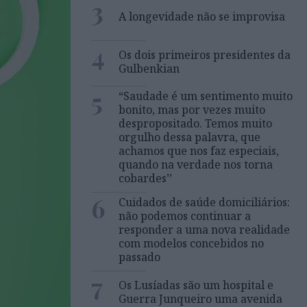
3
A longevidade não se improvisa
4
Os dois primeiros presidentes da
Gulbenkian
5
“Saudade é um sentimento muito
bonito, mas por vezes muito
despropositado. Temos muito
orgulho dessa palavra, que
achamos que nos faz especiais,
quando na verdade nos torna
cobardes’’
6
Cuidados de saúde domiciliários:
não podemos continuar a
responder a uma nova realidade
com modelos concebidos no
passado
7
Os Lusíadas são um hospital e
Guerra Junqueiro uma avenida