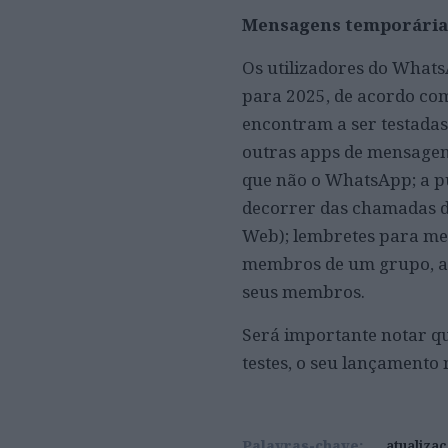
Mensagens temporárias
Os utilizadores do What
para 2025, de acordo com
encontram a ser testadas
outras apps de mensagens
que não o WhatsApp; a p
decorrer das chamadas d
Web); lembretes para men
membros de um grupo, ao
seus membros.
Será importante notar q
testes, o seu lançamento 
Palavras-chave:
atualiza