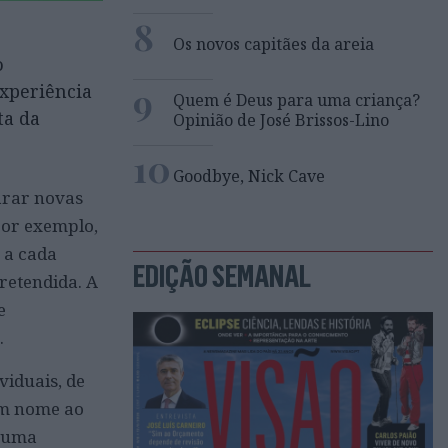
8
Os novos capitães da areia
o
9
xperiência
Quem é Deus para uma criança?
ta da
Opinião de José Brissos-Lino
10
Goodbye, Nick Cave
arar novas
por exemplo,
s a cada
EDIÇÃO SEMANAL
pretendida. A
e
.
viduais, de
um nome ao
r uma