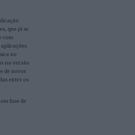
plicação
s, que já se
de com
 aplicações
sica no
as na versão
de de novos
as entre os
 em fase de