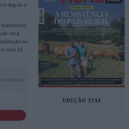
erá depois a
 telemóveis
onde será
ualização só
rá usar IA
da edição que
EDIÇÃO 1744