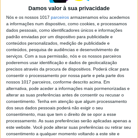
os avatares
Damos valor à sua privacidade
Mark Zuckerberg revelou que já foram criados
mais de mil milhões de avatares nas plataformas
Nós e os nossos 1017
parceiros
armazenamos e/ou acedemos
da Meta e anunciou várias atualizações que
a informações num dispositivo, como cookies, e processamos
tornam as criações mais personalizadas e mais
dados pessoais, como identificadores únicos e informações
inclusivas
padrão enviadas por um dispositivo para publicidade e
conteúdos personalizados, medição de publicidade e
conteúdos, pesquisa de audiências e desenvolvimento de
serviços.
Com a sua permissão, nós e os nossos parceiros
Exame Informática
poderemos usar identificação e dados de geolocalização
precisos através da procura de dispositivos. Poderá clicar para
consentir o processamento por nossa parte e pela parte dos
nossos 1017 parceiros, conforme descrito acima. Em
alternativa, pode aceder a informações mais pormenorizadas e
alterar as suas preferências antes de consentir ou recusar o
consentimento.
Tenha em atenção que algum processamento
dos seus dados pessoais poderá não exigir o seu
consentimento, mas que tem o direito de se opor a esse
processamento. As suas preferências serão aplicadas apenas a
EXAME INFORMÁTICA
este website. Você pode alterar suas preferências ou retirar seu
Google cria página sobre
consentimento a qualquer momento voltando a este site e