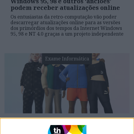
Windows 95, 98 e outros ‘anciões’
podem receber atualizações online
Os entusiastas da retro-computação vão poder
descarregar atualizações online para as versões
dos primórdios dos tempos da Internet Windows
95, 98 e NT 4.0 graças a um projeto independente
Exame Informática
EXAME INFORMÁTICA
Meta traz várias atualizações para