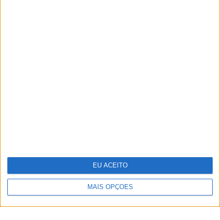
TERMOS E CONDIÇÕES DE UTILIZAÇÃO
POLÍTICA DE PRIVACIDADDE
POLÍTICA DE COOKIES
Copyright © Trust in News. Todos os direitos reservados.
EU ACEITO
MAIS OPÇÕES