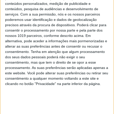
conteúdos personalizados, medição de publicidade e
INCERTO MUNDO NOVO
conteúdos, pesquisa de audiências e desenvolvimento de
À mesa. Opinião de Sofia Santos
serviços.
Com a sua permissão, nós e os nossos parceiros
Machado
poderemos usar identificação e dados de geolocalização
precisos através da procura de dispositivos. Poderá clicar para
consentir o processamento por nossa parte e pela parte dos
nossos 1019 parceiros, conforme descrito acima. Em
alternativa, pode aceder a informações mais pormenorizadas e
alterar as suas preferências antes de consentir ou recusar o
consentimento.
Tenha em atenção que algum processamento
dos seus dados pessoais poderá não exigir o seu
consentimento, mas que tem o direito de se opor a esse
processamento. As suas preferências serão aplicadas apenas a
este website. Você pode alterar suas preferências ou retirar seu
consentimento a qualquer momento voltando a este site e
clicando no botão "Privacidade" na parte inferior da página.
INVENTÁRIO DO ECLIPSE
Inventário do Eclipse: Grande
Umbra, pela escritora Cristina
Drios