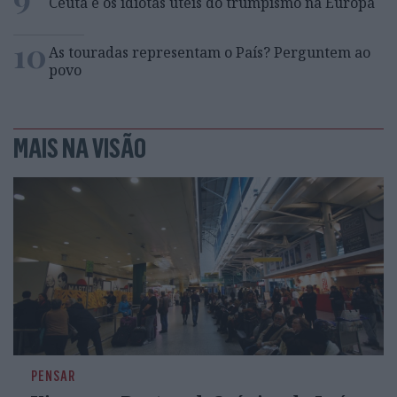
Ceuta e os idiotas úteis do trumpismo na Europa
10
As touradas representam o País? Perguntem ao
povo
MAIS NA VISÃO
PENSAR