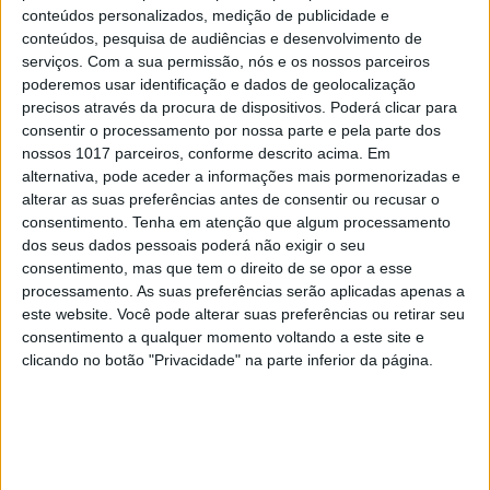
conteúdos personalizados, medição de publicidade e
situações de pura desmotivação, de falta de
conteúdos, pesquisa de audiências e desenvolvimento de
perspectiva e de cansaço – não aumentem a carga
serviços.
Com a sua permissão, nós e os nossos parceiros
poderemos usar identificação e dados de geolocalização
com os fantasmas dos falhanços do passado; façam
precisos através da procura de dispositivos. Poderá clicar para
as pazes com eles e deixem-nos para trás enquanto
consentir o processamento por nossa parte e pela parte dos
decidem como seguir em frente.”
nossos 1017 parceiros, conforme descrito acima. Em
alternativa, pode aceder a informações mais pormenorizadas e
Melhor dizer do que fazer, poderão pensar os mais
alterar as suas preferências antes de consentir ou recusar o
consentimento.
Tenha em atenção que algum processamento
céticos. Porém, essa atitude também não é
dos seus dados pessoais poderá não exigir o seu
construtiva até porque, no final do dia, a questão
consentimento, mas que tem o direito de se opor a esse
subsiste: “O que é que eu faço à minha vida?”
processamento. As suas preferências serão aplicadas apenas a
este website. Você pode alterar suas preferências ou retirar seu
Sinais dos tempos
consentimento a qualquer momento voltando a este site e
clicando no botão "Privacidade" na parte inferior da página.
O desafio é descodificar os sinais de desencanto,
desconforto, apatia e tédio e fazer alguma coisa
acerca disso, o que envolve algum trabalho (termo
que funciona como estímulo aversivo para muitos,