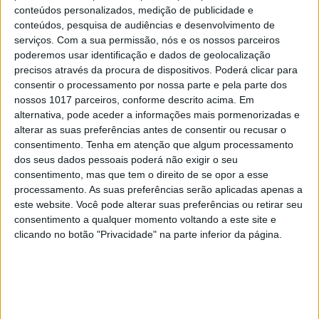
8
Goodbye, Nick Cave
conteúdos personalizados, medição de publicidade e
conteúdos, pesquisa de audiências e desenvolvimento de
9
serviços.
Com a sua permissão, nós e os nossos parceiros
Os novos capitães da areia
poderemos usar identificação e dados de geolocalização
precisos através da procura de dispositivos. Poderá clicar para
consentir o processamento por nossa parte e pela parte dos
10
Wangiri: a fraude que começa mesmo antes de
nossos 1017 parceiros, conforme descrito acima. Em
atender uma chamada de um número
alternativa, pode aceder a informações mais pormenorizadas e
desconhecido
alterar as suas preferências antes de consentir ou recusar o
consentimento.
Tenha em atenção que algum processamento
dos seus dados pessoais poderá não exigir o seu
MAIS NA VISÃO
consentimento, mas que tem o direito de se opor a esse
processamento. As suas preferências serão aplicadas apenas a
este website. Você pode alterar suas preferências ou retirar seu
consentimento a qualquer momento voltando a este site e
clicando no botão "Privacidade" na parte inferior da página.