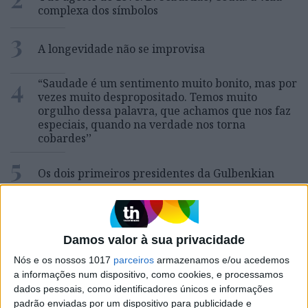
complexa dos símbolos
3
A longevidade não se improvisa
4
“Saudade é um sentimento muito bonito, mas por
vezes muito despropositado. Temos muito
orgulho dessa palavra, que achamos que nos faz
especiais, quando na verdade nos torna
cobardes’’
5
Os dois primeiros presidentes da Gulbenkian
6
Cuidados de saúde domiciliários: não podemos
continuar a responder a uma nova realidade com
modelos concebidos no passado
Damos valor à sua privacidade
7
Nós e os nossos 1017
parceiros
armazenamos e/ou acedemos
Os Lusíadas são um hospital e Guerra Junqueiro
a informações num dispositivo, como cookies, e processamos
uma avenida
dados pessoais, como identificadores únicos e informações
padrão enviadas por um dispositivo para publicidade e