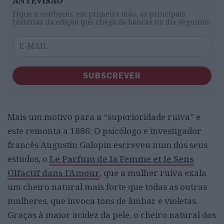
ANTEVISÃO
Fique a conhecer, em primeira mão, as principais
histórias da edição que chega às bancas no dia seguinte
SUBSCREVER
Mais um motivo para a “superioridade ruiva” e
este remonta a 1886: O psicólogo
e investigador
francês
Augustin
Galopin
escreveu num dos seus
estudos, o
Le Parfum de la F
emme et le S
ens
O
lfactif dans l’A
mour
, que a
mulher
ruiva exala
um cheiro natural mais forte que todas as outras
mulheres, que invoca tons
de
âmba
r
e v
ioletas.
Graças à maior acidez da pele, o cheiro natural dos