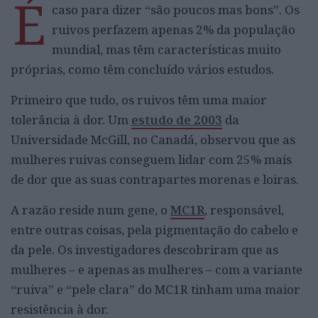
É
caso para dizer “são
poucos
mas bons”.
Os
ruivos
perfazem
apenas 2% da
po
pulação
mundial,
mas
têm características muito
próprias, como têm concluído vários estudos.
Primeiro que tudo, os ruivos têm uma maior
tolerância
à dor.
Um
estudo de 2003
da
Universidade
Mc
Gill
,
no Canadá, observou que as
mulheres ruivas conseguem lidar c
om 25% mais
de dor que
as suas contrapartes morenas e loiras
.
A razão reside num gene, o
MC1R
, responsável,
entre outras coisas, pela pigmentação do cabelo e
da pele. Os investigadores descobriram que as
mulheres – e apenas as mulheres – com a variante
“ruiva” e “pele clara” do MC1R tinham uma maior
resistência à dor.