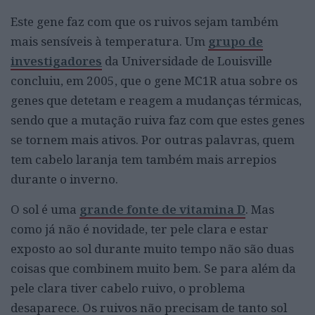
Este gene faz com que os ruivos sejam também
mais sensíveis à temperatura. Um
grupo de
investigadores
da
Un
iversidade
de Louisville
concluiu, em 2005, que o gene MC1R atua sobre os
genes que detetam e
rea
gem
a mudanças térmicas,
sendo que a mutação ruiva faz com que estes genes
se tornem mais ativos.
Por outras palavras, quem
tem cabelo laranja tem também mais arrepios
durante o inverno.
O sol é uma
grande fonte de vitamina D
.
Mas
c
omo já não é novidade, ter pele clara e estar
exposto ao sol durante muito tempo não são duas
coisas que combinem muito bem.
Se para
a
lém
da
pele
clara
tiver cabelo ruivo, o problema
desaparece. Os ruivos não precisam de tanto sol