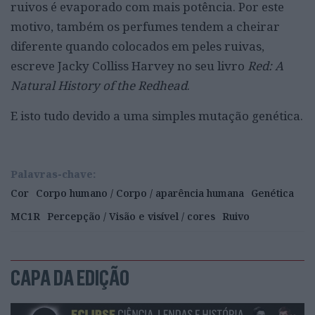
ruivos é evaporado com mais potência. Por este
motivo, também os perfumes tendem a cheirar
diferente quando colocados em peles ruivas,
escreve
Jacky
Colliss
Harvey
no seu livro
Red
: A
Natural
History
of
the
Redhead
.
E isto tudo devido a uma simples mutação genética.
Palavras-chave:
Cor
Corpo humano / Corpo / aparência humana
Genética
MC1R
Percepção / Visão e visível / cores
Ruivo
CAPA DA EDIÇÃO