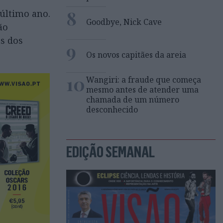
8
último ano.
Goodbye, Nick Cave
ão
as dos
9
Os novos capitães da areia
10
Wangiri: a fraude que começa
mesmo antes de atender uma
chamada de um número
desconhecido
EDIÇÃO SEMANAL