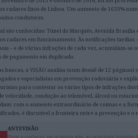
re novembro de 2015 e outubro de 2016, foram process
os radares fixos de Lisboa. Um aumento de 1633% num
uitos condutores.
tal são conhecidas: Túnel do Marquês, Avenida Brasília 
vos radares em funcionamento. Às notificações tardias 
ois – e de várias infrações de cada vez, acumulam-se o
os de pagamento em duplicado.
s bancas, a VISÃO analisa (num dossiê de 12 páginas)
ogados e especialistas em prevenção rodoviária e expli
 juristas para contestar os vários tipos de infrações duv
 velocidade, condução ao telemóvel, álcool ou estaci
dam: com o aumento extraordinário de coimas e a for
ficados, é discutível a fronteira entre a prevenção e o 
ANTEVISÃO
Fique a conhecer, em primeira mão, as principais histórias 