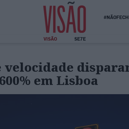
#NÃOFECH
VISÃO
SE7E
e velocidade dispar
1600% em Lisboa