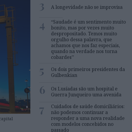
3
A longevidade não se improvisa
4
“Saudade é um sentimento muito
bonito, mas por vezes muito
despropositado. Temos muito
orgulho dessa palavra, que
achamos que nos faz especiais,
quando na verdade nos torna
cobardes’’
5
Os dois primeiros presidentes da
Gulbenkian
6
Os Lusíadas são um hospital e
Guerra Junqueiro uma avenida
7
Cuidados de saúde domiciliários:
não podemos continuar a
responder a uma nova realidade
capital
com modelos concebidos no
passado