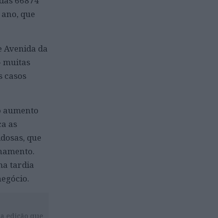
adas 66874
 ano, que
e Avenida da
– muitas
s casos
 o aumento
ca as
idosas, que
onamento.
ma tardia
negócio.
da edição que