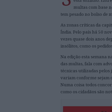
está sozinho. Ent
multas com base n
tem pesado no bolso de m
As zonas críticas da capi
Índia. Pelo país há 50 no
vezes quase dois anos dep
insólitos, como os pedid
Na edição esta semana na
das multas, fala com adv
técnicas utilizadas pelos
variam conforme sejam de
Numa coisa todos concor
como os cidadãos são noti