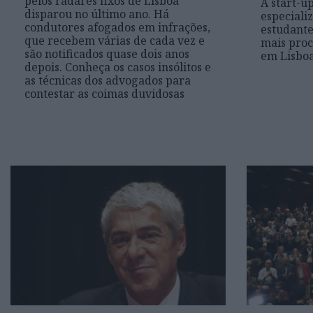
pelos radares fixos de Lisboa
A start-u
disparou no último ano. Há
especiali
condutores afogados em infrações,
estudante
que recebem várias de cada vez e
mais proc
são notificados quase dois anos
em Lisboa
depois. Conheça os casos insólitos e
as técnicas dos advogados para
contestar as coimas duvidosas