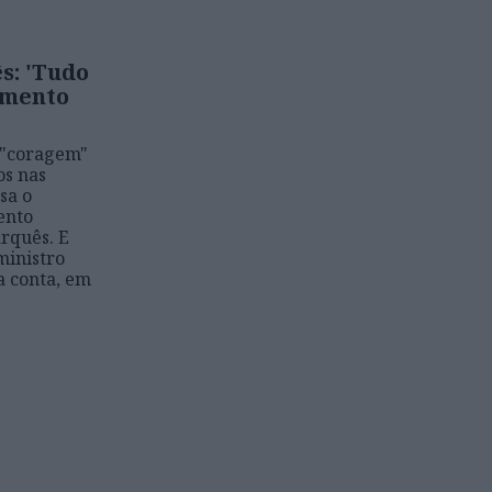
s: 'Tudo
amento
a "coragem"
os nas
sa o
ento
rquês. E
ministro
a conta, em