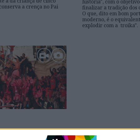
e à da criança de cinco
história", com o objetivo
conserva a crença no Pai
finalizar a tradição dos
O que, dito em bom por
moderno, é o equivalent
explodir com a troika".
e VÍDEO: Milhares
 a festa no