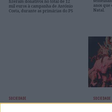
semelhant
fizeram donativos no total de 12
anos que 
mil euros à campanha de António
Natal.
Costa, durante as primárias do PS
SOCIEDADE
SOCIEDADE
Nova GALERIA DE
FOTOS 
FOTOS: A festa do Benfica
fizeram