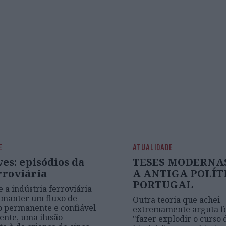
E
ATUALIDADE
es: episódios da
TESES MODERNA
rroviária
A ANTIGA POLÍT
PORTUGAL
e a indústria ferroviária
 manter um fluxo de
Outra teoria que achei
o permanente e confiável
extremamente arguta fo
sente, uma ilusão
"fazer explodir o curso 