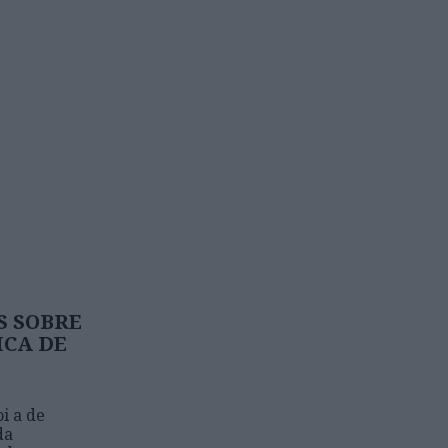
S SOBRE
ICA DE
i a de
da