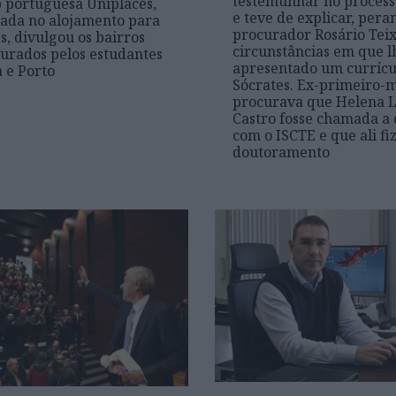
testemunhar no proces
p portuguesa Uniplaces,
e teve de explicar, pera
zada no alojamento para
procurador Rosário Teix
s, divulgou os bairros
circunstâncias em que lh
urados pelos estudantes
apresentado um currícu
 e Porto
Sócrates. Ex-primeiro-m
procurava que Helena L
Castro fosse chamada a 
com o ISCTE e que ali f
doutoramento