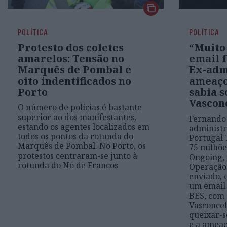
POLÍTICA
POLÍTICA
Protesto dos coletes
“Muito 
amarelos: Tensão no
email f
Marquês de Pombal e
Ex-adm
oito indentificados no
ameaço
Porto
sabia s
Vascon
O número de polícias é bastante
superior ao dos manifestantes,
Fernando 
estando os agentes localizados em
administr
todos os pontos da rotunda do
Portugal 
Marquês de Pombal. No Porto, os
75 milhõe
protestos centraram-se junto à
Ongoing, 
rotunda do Nó de Francos
Operação
enviado,
um email 
BES, com
Vasconcel
queixar-s
e a ameaç