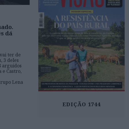
sado.
s dá
vai ter de
, 3 deles
8 arguidos
 e Castro,
grupo Lena
EDIÇÃO 1744