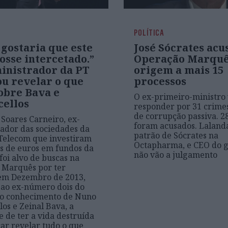
POLÍTICA
gostaria que este
José Sócrates acu
osse intercetado.”
Operação Marquê
inistrador da PT
origem a mais 15
u revelar o que
processos
obre Bava e
O ex-primeiro-ministro 
cellos
responder por 31 crimes
de corrupção passiva. 2
Soares Carneiro, ex-
foram acusados. Lalanda
ador das sociedades da
patrão de Sócrates na
Telecom que investiram
Octapharma, e CEO do 
s de euros em fundos da
não vão a julgamento
foi alvo de buscas na
 Marquês por ter
 em Dezembro de 2013,
ao ex-número dois do
 o conhecimento de Nuno
los e Zeinal Bava, a
e de ter a vida destruída
ar revelar tudo o que