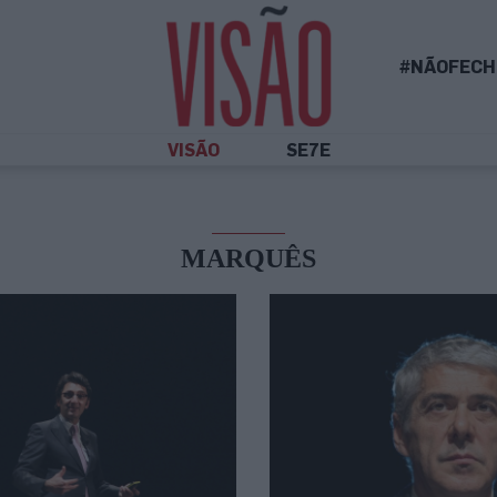
#NÃOFECH
VISÃO
SE7E
MARQUÊS