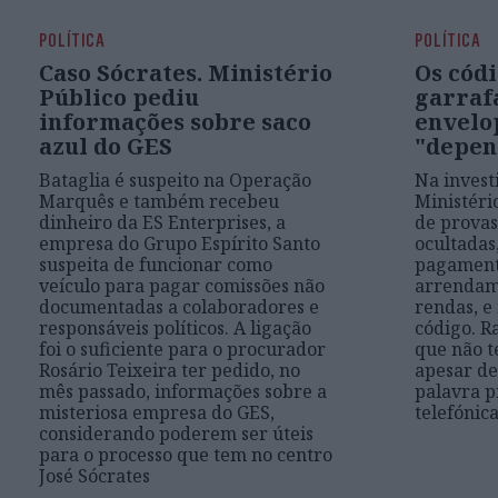
POLÍTICA
POLÍTICA
Caso Sócrates. Ministério
Os códi
Público pediu
garraf
informações sobre saco
envelo
azul do GES
"depen
Bataglia é suspeito na Operação
Na invest
Marquês e também recebeu
Ministéri
dinheiro da ES Enterprises, a
de provas
empresa do Grupo Espírito Santo
ocultadas
suspeita de funcionar como
pagamento
veículo para pagar comissões não
arrendam
documentadas a colaboradores e
rendas, 
responsáveis políticos. A ligação
código. R
foi o suficiente para o procurador
que não t
Rosário Teixeira ter pedido, no
apesar de
mês passado, informações sobre a
palavra p
misteriosa empresa do GES,
telefónica
considerando poderem ser úteis
para o processo que tem no centro
José Sócrates