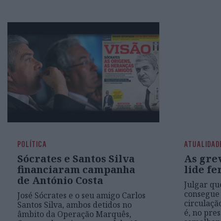
POLÍTICA
ATUALIDAD
Sócrates e Santos Silva
As grev
financiaram campanha
lide fe
de António Costa
Julgar qu
consegue
José Sócrates e o seu amigo Carlos
circulaçã
Santos Silva, ambos detidos no
é, no pre
âmbito da Operação Marquês,