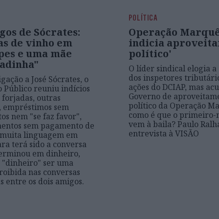
POLÍTICA
gos de Sócrates:
Operação Marquê
as de vinho em
indicia aproveit
pes e uma mãe
político'
adinha"
O líder sindical elogia 
dos inspetores tributári
igação a José Sócrates, o
ações do DCIAP, mas acu
o Público reuniu indícios
Governo de aproveitam
 forjadas, outras
político da Operação Ma
, empréstimos sem
como é que o primeiro-
s nem "se faz favor",
vem à baila? Paulo Ralh
entos sem pagamento de
entrevista à VISÃO
e muita linguagem em
ara terá sido a conversa
erminou em dinheiro,
 "dinheiro" ser uma
roibida nas conversas
s entre os dois amigos.