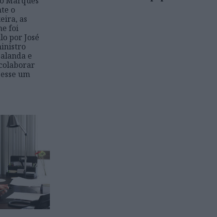
so Marquês
nte o
eira, as
e foi
lo por José
inistro
alanda e
colaborar
izesse um