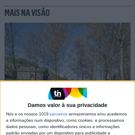
MAIS NA VISÃO
OPINIÃO
O país que fotografamos nas férias
e esquecemos no resto do ano
Damos valor à sua privacidade
Nós e os nossos 1019
parceiros
armazenamos e/ou acedemos
a informações num dispositivo, como cookies, e processamos
dados pessoais, como identificadores únicos e informações
padrão enviadas por um dispositivo para publicidade e