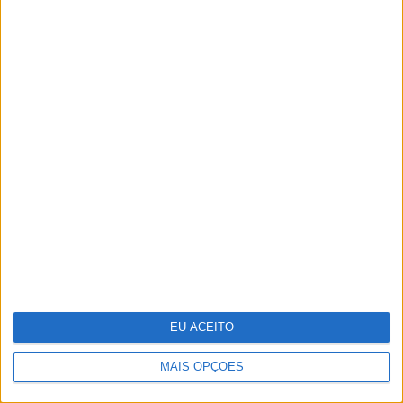
Reportagem na selva mágica da
Amazónia
EU ACEITO
MAIS OPÇÕES