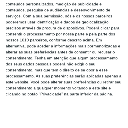
4
conteúdos personalizados, medição de publicidade e
Covas do Barroso: A luta por um modo de vida
conteúdos, pesquisa de audiências e desenvolvimento de
serviços.
Com a sua permissão, nós e os nossos parceiros
5
poderemos usar identificação e dados de geolocalização
A longevidade não se improvisa
precisos através da procura de dispositivos. Poderá clicar para
consentir o processamento por nossa parte e pela parte dos
6
“Saudade é um sentimento muito bonito, mas por
nossos 1019 parceiros, conforme descrito acima. Em
vezes muito despropositado. Temos muito
alternativa, pode aceder a informações mais pormenorizadas e
orgulho dessa palavra, que achamos que nos faz
alterar as suas preferências antes de consentir ou recusar o
especiais, quando na verdade nos torna
consentimento.
Tenha em atenção que algum processamento
cobardes’’
dos seus dados pessoais poderá não exigir o seu
7
consentimento, mas que tem o direito de se opor a esse
Os Lusíadas são um hospital e Guerra Junqueiro
processamento. As suas preferências serão aplicadas apenas a
uma avenida
este website. Você pode alterar suas preferências ou retirar seu
8
consentimento a qualquer momento voltando a este site e
O Nobel disse o que ninguém quer ouvir
clicando no botão "Privacidade" na parte inferior da página.
9
Tem apneia do sono e não consegue usar a
máquina CPAP? Há uma alternativa a avaliar.
Opinião de um dentista