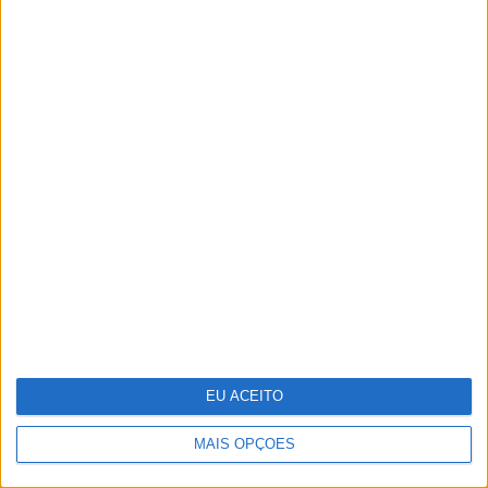
Adalberto Ribeiro: “Não
procuramos seguir modas nem
programar em função do que é mais
mediático. Procuramos artistas que
tenham autenticidade, qualidade e
algo para dizer em palco”
EU ACEITO
MAIS OPÇÕES