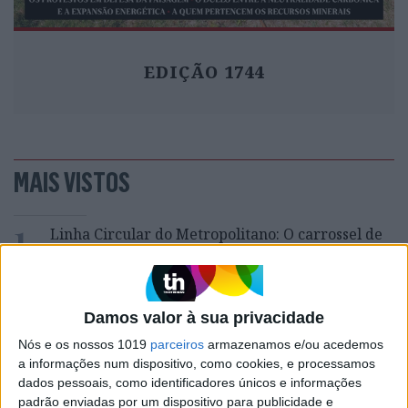
EDIÇÃO 1744
MAIS VISTOS
1
Linha Circular do Metropolitano: O carrossel de
turistas que afastará quem trabalha em Lisboa
2
Celebridades que viram os seus vídeos íntimos na
Internet
Damos valor à sua privacidade
3
Nós e os nossos 1019
parceiros
armazenamos e/ou acedemos
Quem é Deus para uma criança? Opinião de José
a informações num dispositivo, como cookies, e processamos
Brissos-Lino
dados pessoais, como identificadores únicos e informações
padrão enviadas por um dispositivo para publicidade e