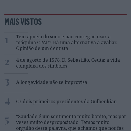
MAIS VISTOS
1
Tem apneia do sono e não consegue usar a
máquina CPAP? Há uma alternativa a avaliar.
Opinião de um dentista
2
4 de agosto de 1578. D. Sebastião, Ceuta: a vida
complexa dos símbolos
3
A longevidade não se improvisa
4
Os dois primeiros presidentes da Gulbenkian
5
“Saudade é um sentimento muito bonito, mas por
vezes muito despropositado. Temos muito
orgulho dessa palavra, que achamos que nos faz