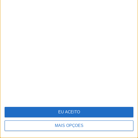
A VISÃO Se7e desta semana – edição
1742
EU ACEITO
MAIS OPÇÕES