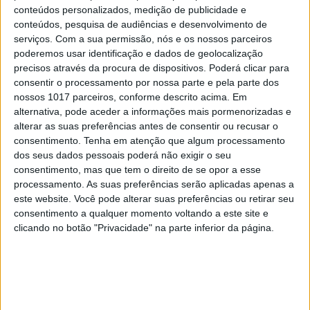
conteúdos personalizados, medição de publicidade e
conteúdos, pesquisa de audiências e desenvolvimento de
serviços.
Com a sua permissão, nós e os nossos parceiros
poderemos usar identificação e dados de geolocalização
precisos através da procura de dispositivos. Poderá clicar para
consentir o processamento por nossa parte e pela parte dos
nossos 1017 parceiros, conforme descrito acima. Em
CULTURA
EXCLUSIVO
alternativa, pode aceder a informações mais pormenorizadas e
alterar as suas preferências antes de consentir ou recusar o
“Calle Málaga”: Carmen Maura põe
consentimento.
Tenha em atenção que algum processamento
a velhice nua e o cinema em sentido
dos seus dados pessoais poderá não exigir o seu
consentimento, mas que tem o direito de se opor a esse
processamento. As suas preferências serão aplicadas apenas a
este website. Você pode alterar suas preferências ou retirar seu
consentimento a qualquer momento voltando a este site e
clicando no botão "Privacidade" na parte inferior da página.