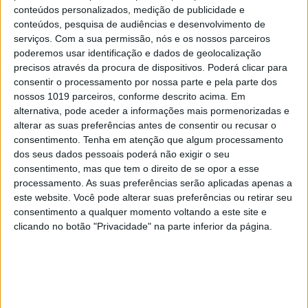
conteúdos personalizados, medição de publicidade e
conteúdos, pesquisa de audiências e desenvolvimento de
PENSAR
serviços.
Com a sua permissão, nós e os nossos parceiros
A Deloitte e a implosão do
poderemos usar identificação e dados de geolocalização
Ministério da Educação
precisos através da procura de dispositivos. Poderá clicar para
consentir o processamento por nossa parte e pela parte dos
nossos 1019 parceiros, conforme descrito acima. Em
alternativa, pode aceder a informações mais pormenorizadas e
alterar as suas preferências antes de consentir ou recusar o
consentimento.
Tenha em atenção que algum processamento
dos seus dados pessoais poderá não exigir o seu
consentimento, mas que tem o direito de se opor a esse
processamento. As suas preferências serão aplicadas apenas a
este website. Você pode alterar suas preferências ou retirar seu
consentimento a qualquer momento voltando a este site e
clicando no botão "Privacidade" na parte inferior da página.
PENSAR
Viagem a Portugal. Crónica de Luís
Leite