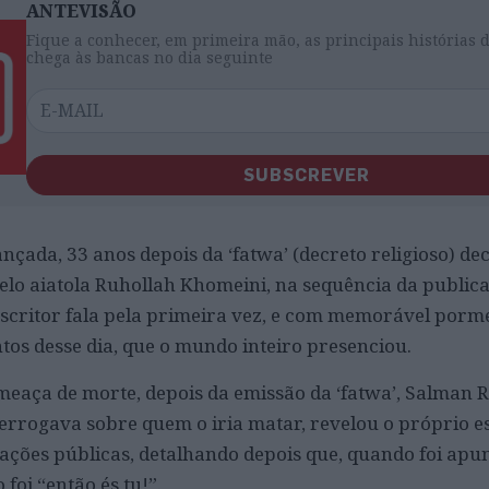
ANTEVISÃO
Fique a conhecer, em primeira mão, as principais histórias 
chega às bancas no dia seguinte
SUBSCREVER
nçada, 33 anos depois da ‘fatwa’ (decreto religioso) de
lo aiatola Ruhollah Khomeini, na sequência da public
 escritor fala pela primeira vez, e com memorável porm
os desse dia, que o mundo inteiro presenciou.
meaça de morte, depois da emissão da ‘fatwa’, Salman 
terrogava sobre quem o iria matar, revelou o próprio e
rações públicas, detalhando depois que, quando foi apu
oi “então és tu!”.