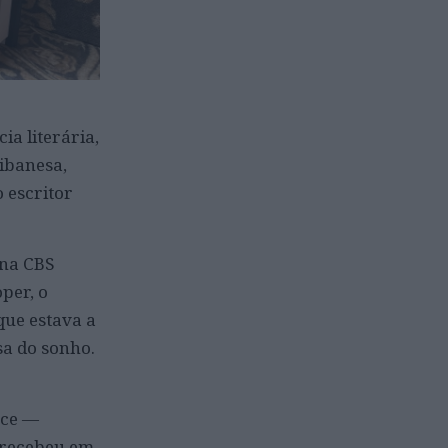
a literária,
ibanesa,
 escritor
ana CBS
per, o
que estava a
sa do sonho.
nce —
 recebeu em