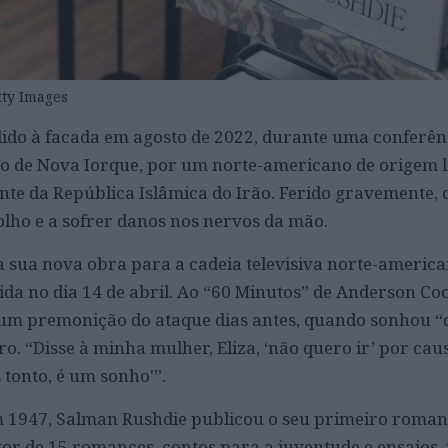
ty Images
ido à facada em agosto de 2022, durante uma conferênci
o de Nova Iorque, por um norte-americano de origem l
nte da República Islâmica do Irão. Ferido gravemente, o
olho e a sofrer danos nos nervos da mão.
a sua nova obra para a cadeia televisiva norte-americ
da no dia 14 de abril. Ao “60 Minutos” de Anderson Coo
 um premonição do ataque dias antes, quando sonhou “
o. “Disse à minha mulher, Eliza, ‘não quero ir’ por cau
 tonto, é um sonho'”.
 1947, Salman Rushdie publicou o seu primeiro roma
or de 15 romances, contos para a juventude e ensaios,