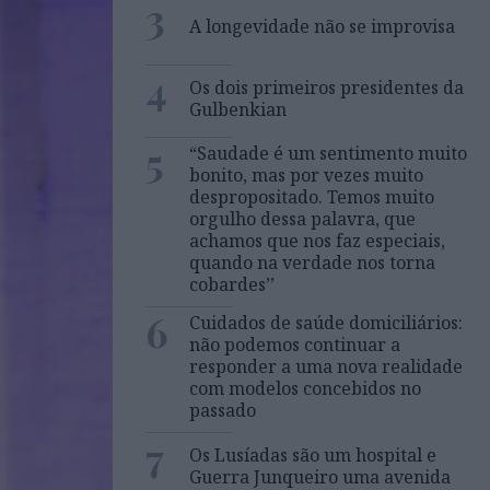
3
A longevidade não se improvisa
4
Os dois primeiros presidentes da
Gulbenkian
5
“Saudade é um sentimento muito
bonito, mas por vezes muito
despropositado. Temos muito
orgulho dessa palavra, que
achamos que nos faz especiais,
quando na verdade nos torna
cobardes’’
6
Cuidados de saúde domiciliários:
não podemos continuar a
responder a uma nova realidade
com modelos concebidos no
passado
7
Os Lusíadas são um hospital e
Guerra Junqueiro uma avenida