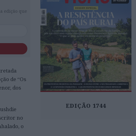
da edição que
cretada
ação de “Os
enor, dos
EDIÇÃO 1744
Rushdie
scritor no
nhalado, o