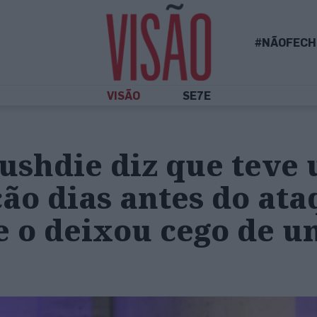
#NÃOFECH
VISÃO
SE7E
ushdie diz que teve
ão dias antes do ata
e o deixou cego de 