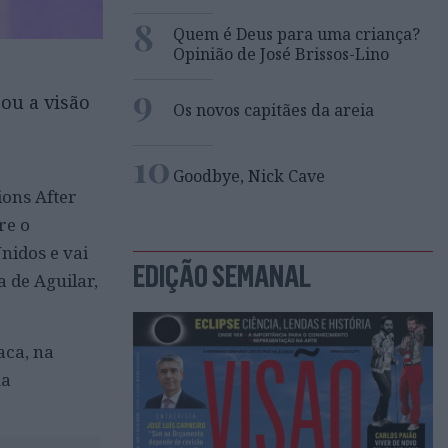
8
Quem é Deus para uma criança?
Opinião de José Brissos-Lino
9
ou a visão
Os novos capitães da areia
10
Goodbye, Nick Cave
ions After
re o
nidos e vai
EDIÇÃO SEMANAL
a de Aguilar,
aca, na
ma