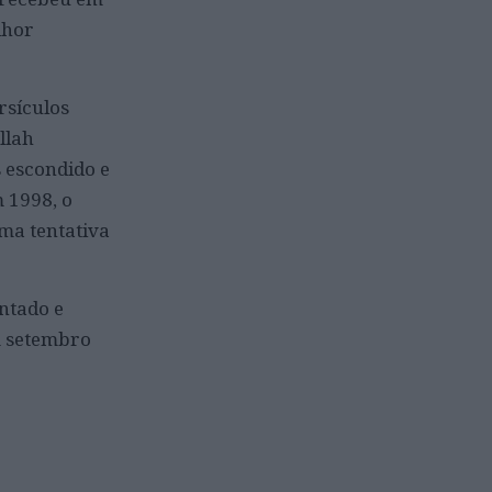
lhor
rsículos
llah
s escondido e
 1998, o
ma tentativa
ntado e
m setembro