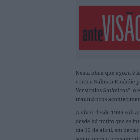
Nesta obra que agora é la
contra Salman Rushdie pe
Versículos Satânicos”, o
traumáticos aconteciment
A viver desde 1989 sob a
desde há muito que se in
dia 12 de abril, em decla
seu primeiro pensamento f