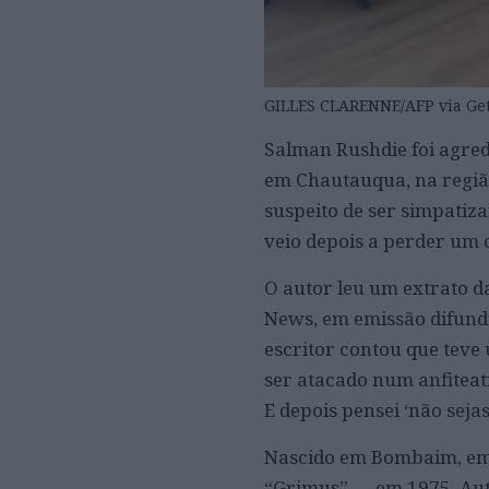
GILLES CLARENNE/AFP via Get
Salman Rushdie foi agred
em Chautauqua, na regiã
suspeito de ser simpatiza
veio depois a perder um 
O autor leu um extrato d
News, em emissão difundi
escritor contou que teve
ser atacado num anfiteatr
E depois pensei ‘não sejas
Nascido em Bombaim, em
“Grimus” — em 1975. Aut