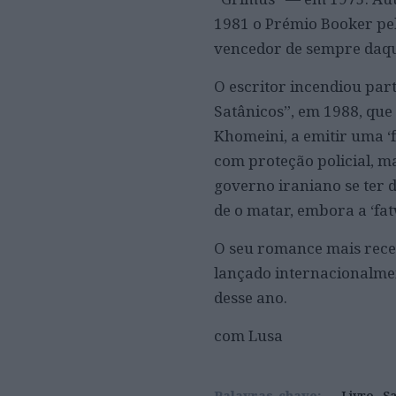
1981 o Prémio Booker pelo
vencedor de sempre daque
O escritor incendiou pa
Satânicos”, em 1988, que
Khomeini, a emitir uma ‘
com proteção policial, m
governo iraniano se ter 
de o matar, embora a ‘fa
O seu romance mais recen
lançado internacionalmen
desse ano.
com Lusa
Palavras-chave:
Livro
S