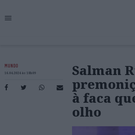
Salman R
MUNDO
16.04.2024 às 18h09
premoniç
à faca qu
olho