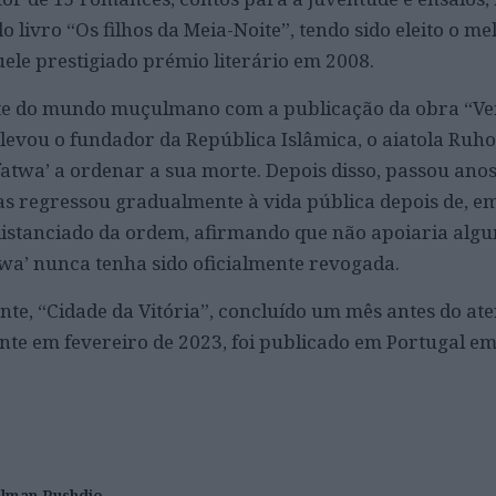
 livro “Os filhos da Meia-Noite”, tendo sido eleito o me
le prestigiado prémio literário em 2008.
rte do mundo muçulmano com a publicação da obra “Ve
 levou o fundador da República Islâmica, o aiatola Ruho
fatwa’ a ordenar a sua morte. Depois disso, passou ano
as regressou gradualmente à vida pública depois de, em
distanciado da ordem, afirmando que não apoiaria algu
twa’ nunca tenha sido oficialmente revogada.
te, “Cidade da Vitória”, concluído um mês antes do ate
te em fevereiro de 2023, foi publicado em Portugal e
alman Rushdie