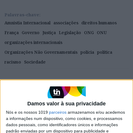
Palavras-chave:
Amnistia Internacional
associações
direitos humanos
França
Governo
Justiça
Legislação
ONG
ONU
organizações internacionais
Organizações Não Governamentais
polícia
política
racismo
Sociedade
CAPA DA EDIÇÃO
Damos valor à sua privacidade
Nós e os nossos 1019
parceiros
armazenamos e/ou acedemos
a informações num dispositivo, como cookies, e processamos
dados pessoais, como identificadores únicos e informações
padrão enviadas por um dispositivo para publicidade e