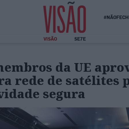
#NÃOFECH
VISÃO
SE7E
membros da UE apr
a rede de satélites 
vidade segura