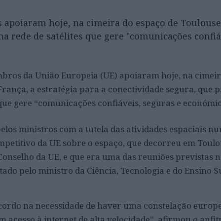
apoiaram hoje, na cimeira do espaço de Toulouse
a rede de satélites que gere "comunicações confiá
bros da União Europeia (UE) apoiaram hoje, na cimeir
França, a estratégia para a conectividade segura, que
s que gere “comunicações confiáveis, seguras e económic
pelos ministros com a tutela das atividades espaciais n
petitivo da UE sobre o espaço, que decorreu em Toulo
Conselho da UE, e que era uma das reuniões previstas n
ado pelo ministro da Ciência, Tecnologia e do Ensino S
acordo na necessidade de haver uma constelação europ
acesso à internet de alta velocidade”, afirmou o anfit