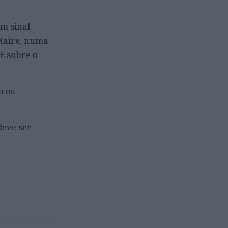
m sinal
 Maire, numa
E sobre o
m os
deve ser