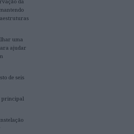
ervação da
, mantendo
raestruturas
tilhar uma
para ajudar
em
to de seis
 principal
onstelação
r