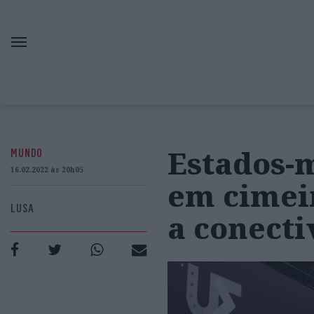
Estados-
MUNDO
16.02.2022 às 20h05
em cimeir
LUSA
a conecti