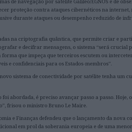
mas de navegação por satélite Galileo/EGNOS e de obs
ecer proteção contra ataques cibernéticos na internet
lusive durante ataques ou desempenho reduzido de inf
das na criptografia quântica, que permite criar e par
ografar e decifrar mensagens, o sistema “será crucial 
 forma que impeça que terceiros escutem ou intercet
íveis e confidenciais para os Estados-membros”.
novo sistema de conectividade por satélite tenha um cus
 foi abordada, é preciso avançar passo a passo. Hoje, o
o”, frisou o ministro Bruno Le Maire.
nomia e Finanças defendeu que o lançamento da nova c
adicional em prol da soberania europeia e de uma meno