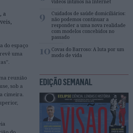
vídeos íntimos na Internet
9
, a
Cuidados de saúde domiciliários:
não podemos continuar a
veis,
responder a uma nova realidade
com modelos concebidos no
passado
a do espaço
10
Covas do Barroso: A luta por um
 prevê uma
modo de vida
as”.
uma reunião
EDIÇÃO SEMANAL
use, sob a
a cimeira.
uperior,
eia
rião do