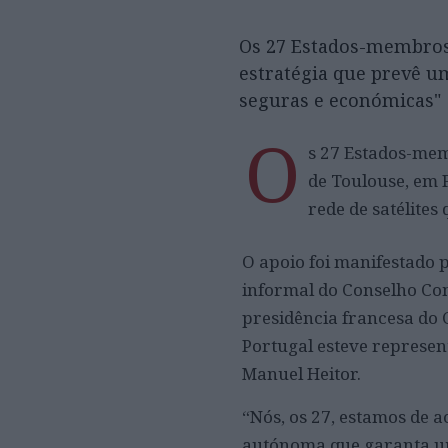
Os 27 Estados-membros 
estratégia que prevê um
seguras e económicas"
O
s 27 Estados-mem
de Toulouse, em 
rede de satélite
O apoio foi manifestado 
informal do Conselho Com
presidência francesa do 
Portugal esteve represent
Manuel Heitor.
“Nós, os 27, estamos de 
autónoma que garanta um 