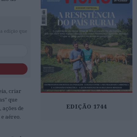
da edição que
ia, criar
as” que
EDIÇÃO 1744
, ações de
 e aéreo.