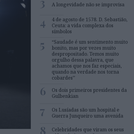
3
A longevidade não se improvisa
4
4 de agosto de 1578. D. Sebastião,
Ceuta: a vida complexa dos
símbolos
5
“Saudade é um sentimento muito
bonito, mas por vezes muito
despropositado. Temos muito
orgulho dessa palavra, que
achamos que nos faz especiais,
quando na verdade nos torna
cobardes’’
6
Os dois primeiros presidentes da
Gulbenkian
7
Os Lusíadas são um hospital e
Guerra Junqueiro uma avenida
8
Celebridades que viram os seus