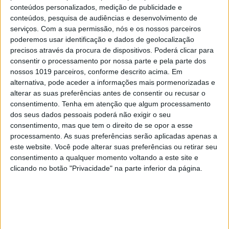
conteúdos personalizados, medição de publicidade e
OPINIÃO
conteúdos, pesquisa de audiências e desenvolvimento de
O país que fotografamos nas férias
serviços.
Com a sua permissão, nós e os nossos parceiros
e esquecemos no resto do ano
poderemos usar identificação e dados de geolocalização
precisos através da procura de dispositivos. Poderá clicar para
consentir o processamento por nossa parte e pela parte dos
nossos 1019 parceiros, conforme descrito acima. Em
alternativa, pode aceder a informações mais pormenorizadas e
alterar as suas preferências antes de consentir ou recusar o
consentimento.
Tenha em atenção que algum processamento
dos seus dados pessoais poderá não exigir o seu
consentimento, mas que tem o direito de se opor a esse
processamento. As suas preferências serão aplicadas apenas a
este website. Você pode alterar suas preferências ou retirar seu
consentimento a qualquer momento voltando a este site e
clicando no botão "Privacidade" na parte inferior da página.
OLHAR CRÍTICO
O Nobel disse o que ninguém quer
ouvir