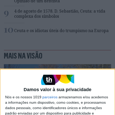
Opinião de um dentista
9
4 de agosto de 1578. D. Sebastião, Ceuta: a vida
complexa dos símbolos
10
Ceuta e os idiotas úteis do trumpismo na Europa
MAIS NA VISÃO
Damos valor à sua privacidade
Nós e os nossos 1019
parceiros
armazenamos e/ou acedemos
a informações num dispositivo, como cookies, e processamos
dados pessoais, como identificadores únicos e informações
padrão enviadas por um dispositivo para publicidade e