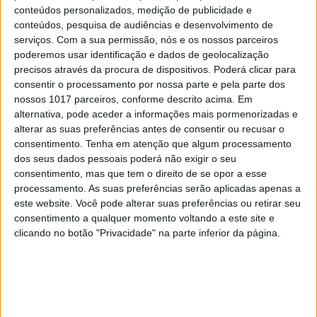
conteúdos personalizados, medição de publicidade e
Carta aberta: Hospitais para as
conteúdos, pesquisa de audiências e desenvolvimento de
Misericórdias: pragmatismo ou
serviços.
Com a sua permissão, nós e os nossos parceiros
obsessão ideológica?
poderemos usar identificação e dados de geolocalização
precisos através da procura de dispositivos. Poderá clicar para
consentir o processamento por nossa parte e pela parte dos
nossos 1017 parceiros, conforme descrito acima. Em
alternativa, pode aceder a informações mais pormenorizadas e
alterar as suas preferências antes de consentir ou recusar o
consentimento.
Tenha em atenção que algum processamento
dos seus dados pessoais poderá não exigir o seu
consentimento, mas que tem o direito de se opor a esse
processamento. As suas preferências serão aplicadas apenas a
este website. Você pode alterar suas preferências ou retirar seu
consentimento a qualquer momento voltando a este site e
clicando no botão "Privacidade" na parte inferior da página.
CULTURA
EXCLUSIVO
Carlos Paião: a história de um
cometa