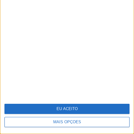
O grande negócio dos centros de
dados
Moda: "Look" festivaleiro
EU ACEITO
MAIS OPÇÕES