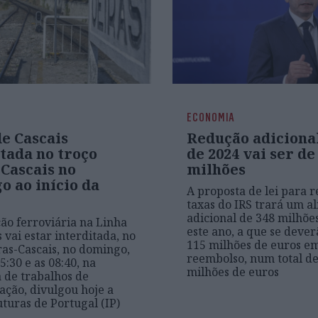
ECONOMIA
e Cascais
Redução adicional
tada no troço
de 2024 vai ser de
Cascais no
milhões
o ao início da
A proposta de lei para 
taxas do IRS trará um al
adicional de 348 milhõe
ção ferroviária na Linha
este ano, a que se deve
 vai estar interditada, no
115 milhões de euros em
ras-Cascais, no domingo,
reembolso, num total de
5:30 e as 08:40, na
milhões de euros
 de trabalhos de
ção, divulgou hoje a
uturas de Portugal (IP)