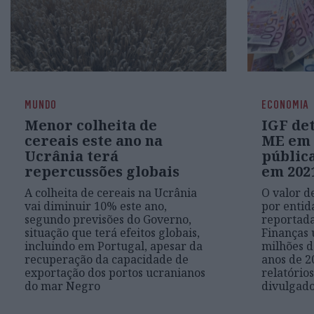
MUNDO
ECONOMIA
Menor colheita de
IGF det
cereais este ano na
ME em 
Ucrânia terá
públic
repercussões globais
em 2021
A colheita de cereais na Ucrânia
O valor d
vai diminuir 10% este ano,
por entid
segundo previsões do Governo,
reportada
situação que terá efeitos globais,
Finanças 
incluindo em Portugal, apesar da
milhões d
recuperação da capacidade de
anos de 2
exportação dos portos ucranianos
relatório
do mar Negro
divulgado