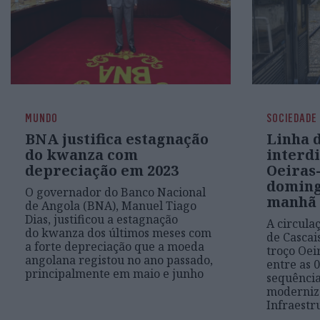
MUNDO
SOCIEDADE
BNA justifica estagnação
Linha d
do kwanza com
interdi
depreciação em 2023
Oeiras-
doming
O governador do Banco Nacional
manhã
de Angola (BNA), Manuel Tiago
Dias, justificou a estagnação
A circula
do kwanza dos últimos meses com
de Cascais
a forte depreciação que a moeda
troço Oei
angolana registou no ano passado,
entre as 0
principalmente em maio e junho
sequência
moderniza
Infraestr