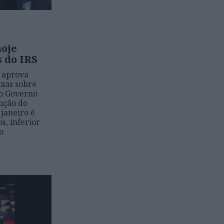
oje
s do IRS
s aprova
axas sobre
 o Governo
dução do
janeiro é
s, inferior
o