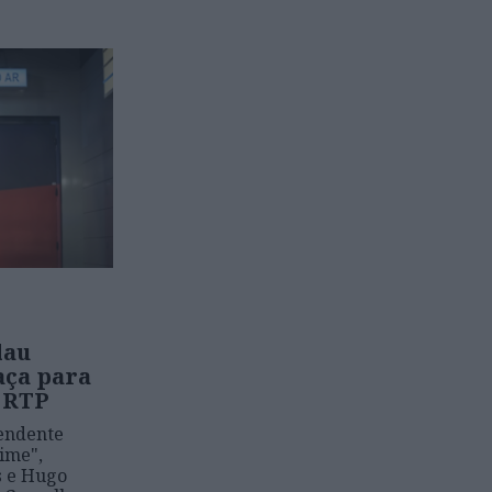
lau
aça para
 RTP
endente
nime",
s e Hugo