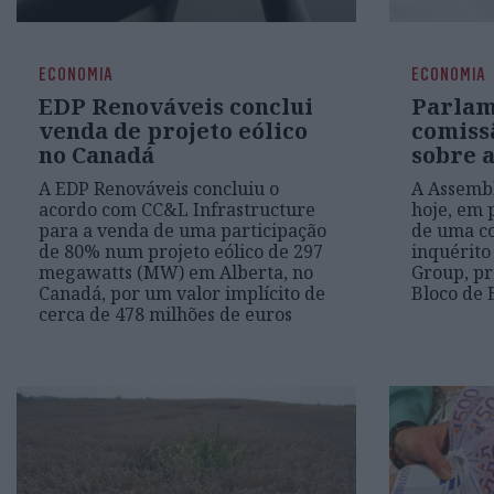
ECONOMIA
ECONOMIA
EDP Renováveis conclui
Parlam
venda de projeto eólico
comiss
no Canadá
sobre 
A EDP Renováveis concluiu o
A Assembl
acordo com CC&L Infrastructure
hoje, em p
para a venda de uma participação
de uma c
de 80% num projeto eólico de 297
inquérito
megawatts (MW) em Alberta, no
Group, pr
Canadá, por um valor implícito de
Bloco de 
cerca de 478 milhões de euros