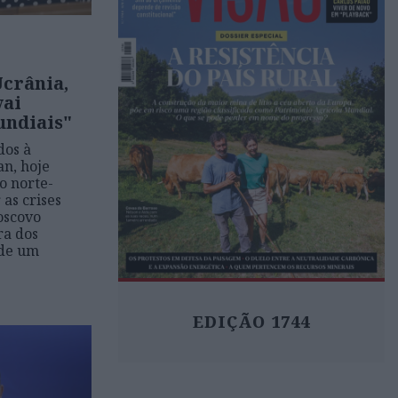
Ucrânia,
vai
undiais"
dos à
an, hoje
o norte-
as crises
oscovo
ra dos
 de um
EDIÇÃO 1744