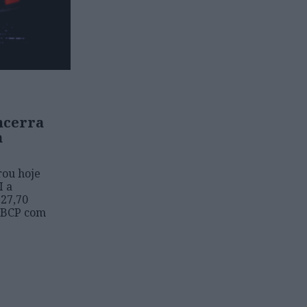
ncerra
a
rou hoje
I a
327,70
o BCP com