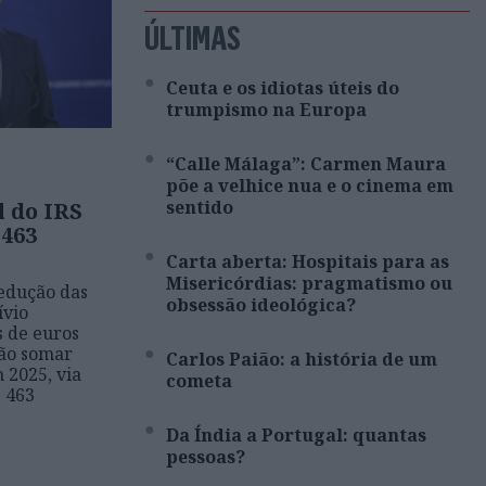
ÚLTIMAS
Ceuta e os idiotas úteis do
trumpismo na Europa
“Calle Málaga”: Carmen Maura
põe a velhice nua e o cinema em
sentido
 do IRS
 463
Carta aberta: Hospitais para as
Misericórdias: pragmatismo ou
redução das
obsessão ideológica?
ívio
s de euros
rão somar
Carlos Paião: a história de um
 2025, via
cometa
 463
Da Índia a Portugal: quantas
pessoas?