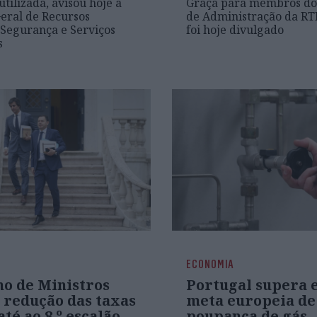
tilizada, avisou hoje a
Graça para membros do
eral de Recursos
de Administração da RTP
 Segurança e Serviços
foi hoje divulgado
s
ECONOMIA
ho de Ministros
Portugal supera 
 redução das taxas
meta europeia de
até ao 8.º escalão
poupança de gás