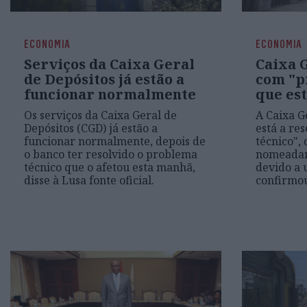
ECONOMIA
ECONOMIA
Serviços da Caixa Geral
Caixa 
de Depósitos já estão a
com "p
funcionar normalmente
que est
Os serviços da Caixa Geral de
A Caixa G
Depósitos (CGD) já estão a
está a re
funcionar normalmente, depois de
técnico", 
o banco ter resolvido o problema
nomeadam
técnico que o afetou esta manhã,
devido a 
disse à Lusa fonte oficial.
confirmou