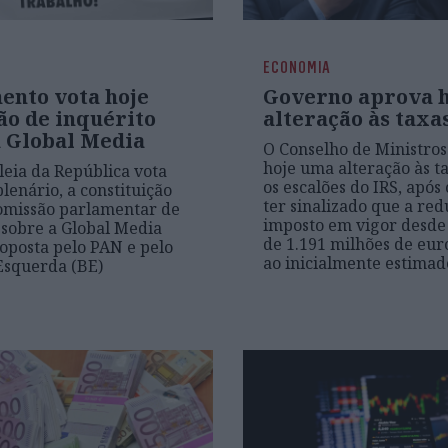
ECONOMIA
ento vota hoje
Governo aprova h
ão de inquérito
alteração às taxa
a Global Media
O Conselho de Ministro
hoje uma alteração às t
eia da República vota
os escalões do IRS, após
lenário, a constituição
ter sinalizado que a re
omissão parlamentar de
imposto em vigor desde 
 sobre a Global Media
de 1.191 milhões de euro
oposta pelo PAN e pelo
ao inicialmente estimad
Esquerda (BE)