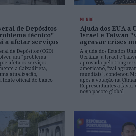
MUNDO
Geral de Depósitos
Ajuda dos EUA a 
roblema técnico"
Israel e Taiwan "
á a afetar serviços
agravar crises m
eral de Depósitos (CGD)
A ajuda dos Estados Uni
solver um "problema
Ucrânia, a Israel e Taiw
que afeta os serviços,
aprovada pelo Congress
ente a Caixadireta,
americano, "vai agravar 
uma atualização,
mundiais", condenou M
 fonte oficial do banco
após a votação na Câma
Representantes a favor
novo pacote global