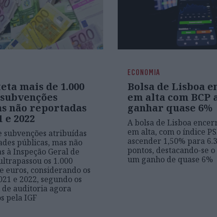
ECONOMIA
eta mais de 1.000
Bolsa de Lisboa e
subvenções
em alta com BCP 
as não reportadas
ganhar quase 6%
 e 2022
A bolsa de Lisboa encer
em alta, com o índice PS
e subvenções atribuídas
ascender 1,50% para 6.
ades públicas, mas não
pontos, destacando-se 
s à Inspeção Geral de
um ganho de quase 6%
ultrapassou os 1.000
e euros, considerando os
021 e 2022, segundo os
s de auditoria agora
s pela IGF