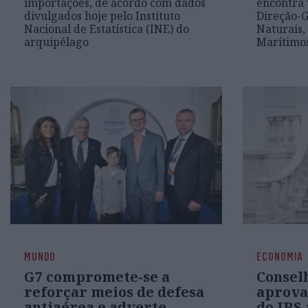
importações, de acordo com dados
encontra u
divulgados hoje pelo Instituto
Direção-G
Nacional de Estatística (INE) do
Naturais,
arquipélago
Marítimo
MUNDO
ECONOMIA
G7 compromete-se a
Consel
reforçar meios de defesa
aprova
antiaérea e adverte
do IRS 