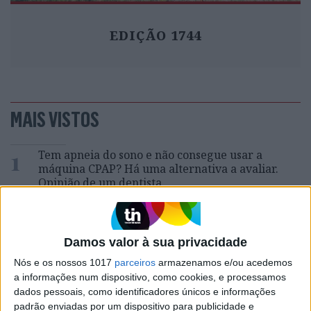
EDIÇÃO 1744
MAIS VISTOS
1
Tem apneia do sono e não consegue usar a
máquina CPAP? Há uma alternativa a avaliar.
Opinião de um dentista
2
4 de agosto de 1578. D. Sebastião, Ceuta: a vida
complexa dos símbolos
Damos valor à sua privacidade
3
A longevidade não se improvisa
Nós e os nossos 1017
parceiros
armazenamos e/ou acedemos
a informações num dispositivo, como cookies, e processamos
dados pessoais, como identificadores únicos e informações
4
padrão enviadas por um dispositivo para publicidade e
Os dois primeiros presidentes da Gulbenkian