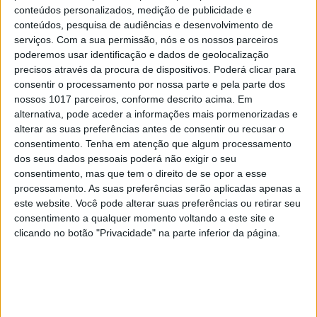
conteúdos personalizados, medição de publicidade e
conteúdos, pesquisa de audiências e desenvolvimento de
5
“Saudade é um sentimento muito bonito, mas por
serviços.
Com a sua permissão, nós e os nossos parceiros
vezes muito despropositado. Temos muito
poderemos usar identificação e dados de geolocalização
orgulho dessa palavra, que achamos que nos faz
precisos através da procura de dispositivos. Poderá clicar para
especiais, quando na verdade nos torna
consentir o processamento por nossa parte e pela parte dos
cobardes’’
nossos 1017 parceiros, conforme descrito acima. Em
6
Cuidados de saúde domiciliários: não podemos
alternativa, pode aceder a informações mais pormenorizadas e
continuar a responder a uma nova realidade com
alterar as suas preferências antes de consentir ou recusar o
modelos concebidos no passado
consentimento.
Tenha em atenção que algum processamento
dos seus dados pessoais poderá não exigir o seu
7
Os Lusíadas são um hospital e Guerra Junqueiro
consentimento, mas que tem o direito de se opor a esse
uma avenida
processamento. As suas preferências serão aplicadas apenas a
este website. Você pode alterar suas preferências ou retirar seu
8
consentimento a qualquer momento voltando a este site e
Os novos capitães da areia
clicando no botão "Privacidade" na parte inferior da página.
9
Goodbye, Nick Cave
10
Quem é Deus para uma criança? Opinião de José