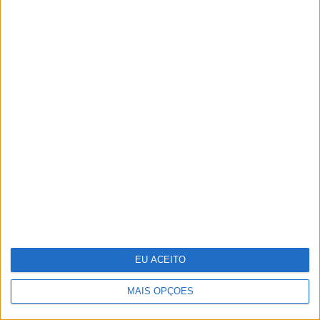
Infeções respiratórias como Covid
ou a gripe podem "acordar" células
cancerígenas adormecidas nos
pulmões
EU ACEITO
MAIS OPÇÕES