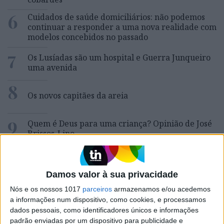
6
Cuidados de saúde domiciliários: não podemos
continuar a responder a uma nova realidade com
modelos concebidos no passado
7
Os Lusíadas são um hospital e Guerra Junqueiro
uma avenida
8
Os novos capitães da areia
9
Quem é Deus para uma criança? Opinião de José
Brissos-Lino
10
Goodbye, Nick Cave
Damos valor à sua privacidade
Nós e os nossos 1017
parceiros
armazenamos e/ou acedemos
a informações num dispositivo, como cookies, e processamos
MAIS NA VISÃO
dados pessoais, como identificadores únicos e informações
padrão enviadas por um dispositivo para publicidade e