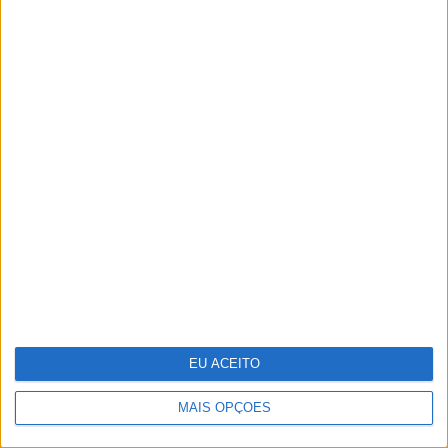
Os 125 segredos que já passaram
pela “Casa dos Segredos” em
Portugal
EU ACEITO
MAIS OPÇÕES