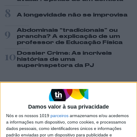
8
A longevidade não se improvisa
9
Abdominais “tradicionais” ou
prancha? A explicação de um
professor de Educação Física
10
Dossier Crime: As incríveis
histórias de uma
superinspetora da PJ
MAIS NA VISÃO
Damos valor à sua privacidade
Nós e os nossos 1019
parceiros
armazenamos e/ou acedemos
a informações num dispositivo, como cookies, e processamos
dados pessoais, como identificadores únicos e informações
padrão enviadas por um dispositivo para publicidade e