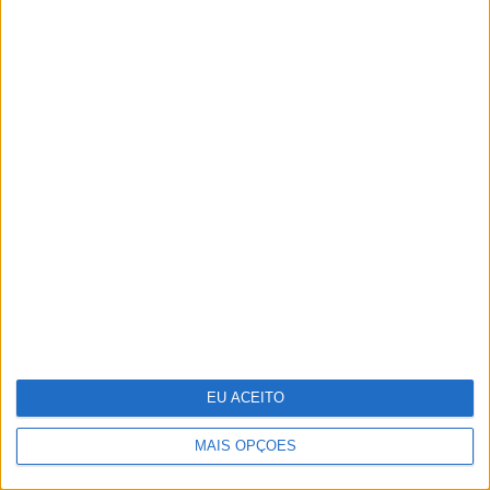
Repórter Júnior:
Entrevista a Luísa Ducla
Soares
EU ACEITO
MAIS OPÇÕES