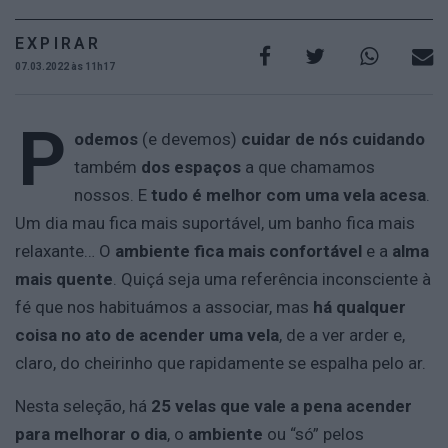
EXPIRAR
07.03.2022 às 11h17
P
odemos
(e devemos)
cuidar de nós
cuidando
também
dos espaços
a que chamamos
nossos. E
tudo é melhor com uma vela acesa
.
Um dia mau fica mais suportável, um banho fica mais
relaxante… O
ambiente fica mais confortável
e a
alma
mais quente
. Quiçá seja uma referência inconsciente à
fé que nos habituámos a associar, mas
há qualquer
coisa no ato de acender uma vela
, de a ver arder e,
claro, do cheirinho que rapidamente se espalha pelo ar.
Nesta seleção, há
25 velas que vale a pena acender
para melhorar o dia
, o
ambiente
ou “só” pelos