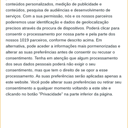
conteúdos personalizados, medição de publicidade e
conteúdos, pesquisa de audiências e desenvolvimento de
serviços.
Com a sua permissão, nós e os nossos parceiros
poderemos usar identificação e dados de geolocalização
precisos através da procura de dispositivos. Poderá clicar para
CULTURANDO NA LUSOFONIA
consentir o processamento por nossa parte e pela parte dos
“O Sol se escurecerá, e a
nossos 1019 parceiros, conforme descrito acima. Em
Lua não dará a sua luz, e
alternativa, pode aceder a informações mais pormenorizadas e
as estrelas cairão do
alterar as suas preferências antes de consentir ou recusar o
céu”. Eclipse: ecos
consentimento.
Tenha em atenção que algum processamento
antigos de medos
dos seus dados pessoais poderá não exigir o seu
apocalípticos
consentimento, mas que tem o direito de se opor a esse
processamento. As suas preferências serão aplicadas apenas a
este website. Você pode alterar suas preferências ou retirar seu
consentimento a qualquer momento voltando a este site e
clicando no botão "Privacidade" na parte inferior da página.