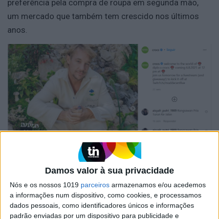
preferência pela compra de roupa em segunda mão,
um mercado que também tem crescido nos últimos
anos.
Damos valor à sua privacidade
A colaboração com o DJ, produtor e compositor Diplo
Nós e os nossos 1019
parceiros
armazenamos e/ou acedemos
a informações num dispositivo, como cookies, e processamos
A Crocs mostrou também ter preocupações
dados pessoais, como identificadores únicos e informações
ambientais, ao comprometer-se a usar um material
padrão enviadas por um dispositivo para publicidade e