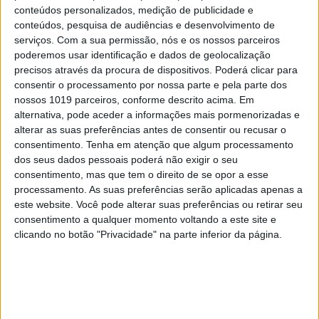
conteúdos personalizados, medição de publicidade e
com menos impacto no planeta, e assim reduzir até
conteúdos, pesquisa de audiências e desenvolvimento de
50% a pegada carbónica de cada par de sandálias até
serviços.
Com a sua permissão, nós e os nossos parceiros
2030. Recentemente, fez uma parceria com a theredUP,
poderemos usar identificação e dados de geolocalização
precisos através da procura de dispositivos. Poderá clicar para
uma loja online de roupa vintage, com o objetivo de
consentir o processamento por nossa parte e pela parte dos
“dar uma segunda vida aos itens anteriormente
nossos 1019 parceiros, conforme descrito acima. Em
amados e ajudar a criar um mundo mais confortável”.
alternativa, pode aceder a informações mais pormenorizadas e
alterar as suas preferências antes de consentir ou recusar o
Qualquer pessoa que envie roupa, calçado e acessórios
consentimento.
Tenha em atenção que algum processamento
usados para a theredUP, tem um desconto na loja da
dos seus dados pessoais poderá não exigir o seu
Crocs.
consentimento, mas que tem o direito de se opor a esse
processamento. As suas preferências serão aplicadas apenas a
A Crocs tornou-se um sucesso de vendas desde 2020,
este website. Você pode alterar suas preferências ou retirar seu
consentimento a qualquer momento voltando a este site e
mas o CEO da marca de calçado, Andrew Rees,
clicando no botão "Privacidade" na parte inferior da página.
acredita que vá crescer ainda mais: “Olhando para o
futuro, esperamos que a marca Crocs cresça acima
dos 5 biliões de dólares [4.3 mil milhões de euros] em
vendas até 2026”.