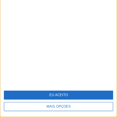
O que os cientistas descobriram ao
"ressuscitar" o vírus da gripe
espanhola
EU ACEITO
MAIS OPÇÕES