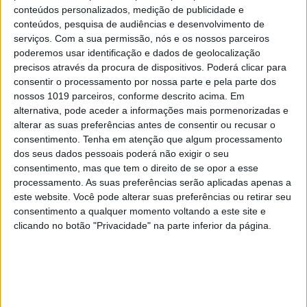
conteúdos personalizados, medição de publicidade e
conteúdos, pesquisa de audiências e desenvolvimento de
MAIS NA VISÃO
serviços.
Com a sua permissão, nós e os nossos parceiros
poderemos usar identificação e dados de geolocalização
precisos através da procura de dispositivos. Poderá clicar para
consentir o processamento por nossa parte e pela parte dos
nossos 1019 parceiros, conforme descrito acima. Em
alternativa, pode aceder a informações mais pormenorizadas e
alterar as suas preferências antes de consentir ou recusar o
consentimento.
Tenha em atenção que algum processamento
dos seus dados pessoais poderá não exigir o seu
consentimento, mas que tem o direito de se opor a esse
processamento. As suas preferências serão aplicadas apenas a
este website. Você pode alterar suas preferências ou retirar seu
consentimento a qualquer momento voltando a este site e
PENSAR
clicando no botão "Privacidade" na parte inferior da página.
Viagem a Portugal. Crónica de Luís
Leite