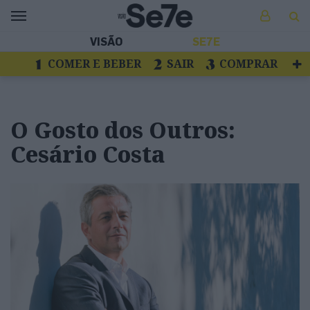
VISÃO
SE7E
COMER E BEBER
SAIR
COMPRAR
VER
LIVROS E DISCOS
TV
ESCAPAR
O Gosto dos Outros:
Cesário Costa