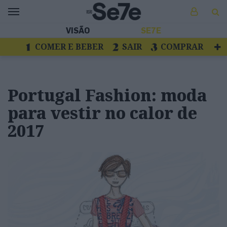
VISÃO
SE7E
COMER E BEBER
SAIR
COMPRAR
VER
LIVROS E DISCOS
TV
ESCAPAR
Portugal Fashion: moda
para vestir no calor de
2017