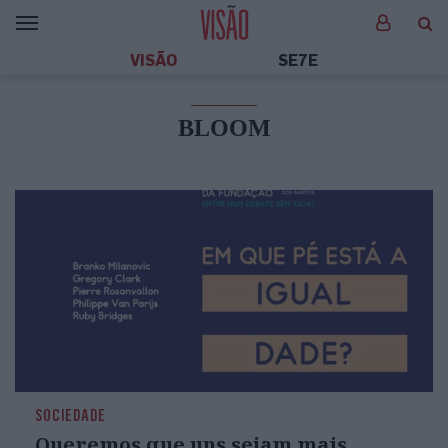
VISÃO
SE7E
BLOOM
SOCIEDADE
Queremos que uns sejam mais