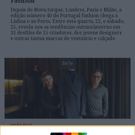
Fashion
Depois de Nova Iorque, Londres, Paris e Milão, a
edição número 40 do Portugal Fashion chega a
Lisboa e ao Porto. Entre esta quarta, 22, e sábado,
25, revela-nos as tendências outono/inverno em
31 desfiles de 15 criadores, dez jovens designers
e outras tantas marcas de vestuário e calçado
Se7e
VISÃO SETE
Na nova loja de Júlio Torcato, a