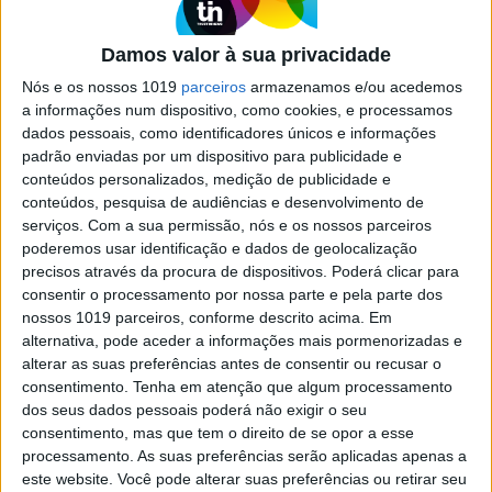
moda é em família
Damos valor à sua privacidade
É o pai Júlio Torcato que dá o nome à loja e ateliê,
no Porto, mas lá dentro juntam-se as suas
Nós e os nossos 1019
parceiros
armazenamos e/ou acedemos
criações e as da filha Inês
a informações num dispositivo, como cookies, e processamos
dados pessoais, como identificadores únicos e informações
padrão enviadas por um dispositivo para publicidade e
conteúdos personalizados, medição de publicidade e
Se7e
conteúdos, pesquisa de audiências e desenvolvimento de
serviços.
Com a sua permissão, nós e os nossos parceiros
poderemos usar identificação e dados de geolocalização
precisos através da procura de dispositivos. Poderá clicar para
consentir o processamento por nossa parte e pela parte dos
nossos 1019 parceiros, conforme descrito acima. Em
alternativa, pode aceder a informações mais pormenorizadas e
alterar as suas preferências antes de consentir ou recusar o
consentimento.
Tenha em atenção que algum processamento
dos seus dados pessoais poderá não exigir o seu
VISÃO SETE
consentimento, mas que tem o direito de se opor a esse
'Tremble Like a Flower': Humor e
processamento. As suas preferências serão aplicadas apenas a
melancolia
este website. Você pode alterar suas preferências ou retirar seu