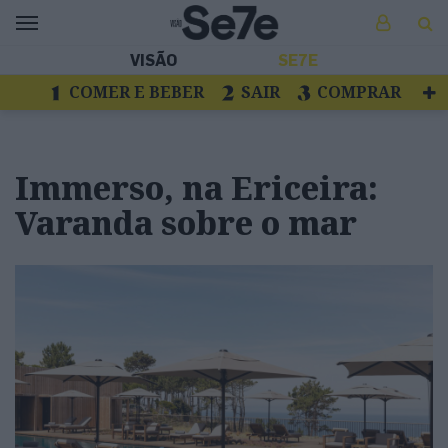
VISÃO
SE7E
COMER E BEBER
SAIR
COMPRAR
VER
LIVROS E DISCOS
TV
ESCAPAR
Immerso, na Ericeira:
Varanda sobre o mar