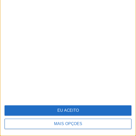
Recorde as melhores imagens da
XXIX Gala dos Globos de Ouro
EU ACEITO
MAIS OPÇÕES