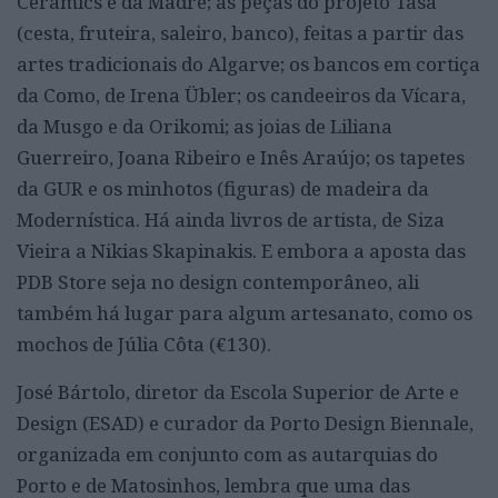
Ceramics e da Madre; as peças do projeto Tasa
(cesta, fruteira, saleiro, banco), feitas a partir das
artes tradicionais do Algarve; os bancos em cortiça
da Como, de Irena Übler; os candeeiros da Vícara,
da Musgo e da Orikomi; as joias de Liliana
Guerreiro, Joana Ribeiro e Inês Araújo; os tapetes
da GUR e os minhotos (figuras) de madeira da
Modernística. Há ainda livros de artista, de Siza
Vieira a Nikias Skapinakis. E embora a aposta das
PDB Store seja no design contemporâneo, ali
também há lugar para algum artesanato, como os
mochos de Júlia Côta (€130).
José Bártolo, diretor da Escola Superior de Arte e
Design (ESAD) e curador da Porto Design Biennale,
organizada em conjunto com as autarquias do
Porto e de Matosinhos, lembra que uma das