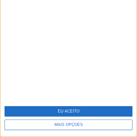
Pigmentarium: perfumaria de
nicho inspirada na herança cultural
da República Checa
EU ACEITO
MAIS OPÇÕES
Sozinha ou acompanhada, estas 10
apps vão apimentar a sua vida