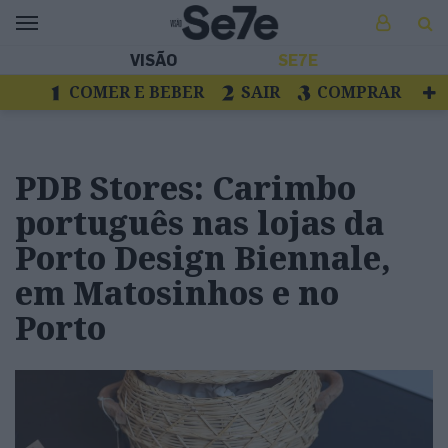
VISÃO
SE7E
COMER E BEBER
SAIR
COMPRAR
VER
LIVROS E DISCOS
TV
ESCAPAR
PDB Stores: Carimbo
português nas lojas da
Porto Design Biennale,
em Matosinhos e no
Porto