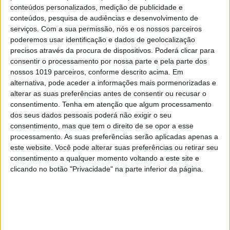
conteúdos personalizados, medição de publicidade e
conteúdos, pesquisa de audiências e desenvolvimento de
serviços.
Com a sua permissão, nós e os nossos parceiros
poderemos usar identificação e dados de geolocalização
precisos através da procura de dispositivos. Poderá clicar para
A VISÃO SE7E DESTA SEMANA –
consentir o processamento por nossa parte e pela parte dos
EDIÇÃO 1743
nossos 1019 parceiros, conforme descrito acima. Em
alternativa, pode aceder a informações mais pormenorizadas e
alterar as suas preferências antes de consentir ou recusar o
consentimento.
Tenha em atenção que algum processamento
dos seus dados pessoais poderá não exigir o seu
MAIS VISTOS
consentimento, mas que tem o direito de se opor a esse
processamento. As suas preferências serão aplicadas apenas a
este website. Você pode alterar suas preferências ou retirar seu
1
Quem é Deus para uma criança? Opinião de José
consentimento a qualquer momento voltando a este site e
Brissos-Lino
clicando no botão "Privacidade" na parte inferior da página.
2
Tem apneia do sono e não consegue usar a
máquina CPAP? Há uma alternativa a avaliar.
Opinião de um dentista