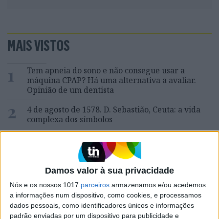
MAIS VISTOS
1
Tem apneia do sono e não consegue usar a
máquina CPAP? Há uma alternativa a avaliar.
Opinião de um dentista
2
4 de agosto de 1578. D. Sebastião, Ceuta: a vida
complexa dos símbolos
3
A longevidade não se improvisa
4
Damos valor à sua privacidade
“Saudade é um sentimento muito bonito, mas por
vezes muito despropositado. Temos muito
Nós e os nossos 1017
parceiros
armazenamos e/ou acedemos
orgulho dessa palavra, que achamos que nos faz
a informações num dispositivo, como cookies, e processamos
especiais, quando na verdade nos torna
dados pessoais, como identificadores únicos e informações
cobardes’’
padrão enviadas por um dispositivo para publicidade e