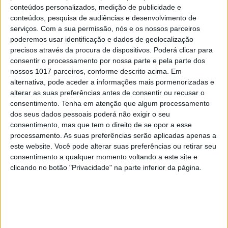
5
conteúdos personalizados, medição de publicidade e
Os dois primeiros presidentes da Gulbenkian
conteúdos, pesquisa de audiências e desenvolvimento de
serviços.
Com a sua permissão, nós e os nossos parceiros
6
poderemos usar identificação e dados de geolocalização
Cuidados de saúde domiciliários: não podemos
precisos através da procura de dispositivos. Poderá clicar para
continuar a responder a uma nova realidade com
consentir o processamento por nossa parte e pela parte dos
modelos concebidos no passado
nossos 1017 parceiros, conforme descrito acima. Em
7
alternativa, pode aceder a informações mais pormenorizadas e
Os Lusíadas são um hospital e Guerra Junqueiro
uma avenida
alterar as suas preferências antes de consentir ou recusar o
consentimento.
Tenha em atenção que algum processamento
8
dos seus dados pessoais poderá não exigir o seu
Goodbye, Nick Cave
consentimento, mas que tem o direito de se opor a esse
processamento. As suas preferências serão aplicadas apenas a
9
este website. Você pode alterar suas preferências ou retirar seu
Os novos capitães da areia
consentimento a qualquer momento voltando a este site e
clicando no botão "Privacidade" na parte inferior da página.
10
Wangiri: a fraude que começa mesmo antes de
atender uma chamada de um número
desconhecido