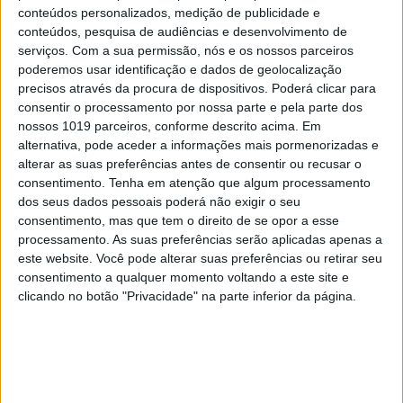
investigações científicas mais significativas de
conteúdos personalizados, medição de publicidade e
conteúdos, pesquisa de audiências e desenvolvimento de
sempre sobre o tema, uma vez que foi concebido
serviços.
Com a sua permissão, nós e os nossos parceiros
de forma a garantir que cada ratinho era
poderemos usar identificação e dados de geolocalização
geneticamente distinto, o que permitiu representar
precisos através da procura de dispositivos. Poderá clicar para
consentir o processamento por nossa parte e pela parte dos
melhor a diversidade genética da população
nossos 1019 parceiros, conforme descrito acima. Em
humana.
alternativa, pode aceder a informações mais pormenorizadas e
alterar as suas preferências antes de consentir ou recusar o
Para saber mais
consentimento.
Tenha em atenção que algum processamento
dos seus dados pessoais poderá não exigir o seu
consentimento, mas que tem o direito de se opor a esse
Como seguir a “dieta da longevidade”
processamento. As suas preferências serão aplicadas apenas a
pode acrescentar quase mais dez anos à sua
este website. Você pode alterar suas preferências ou retirar seu
consentimento a qualquer momento voltando a este site e
vida. O que diz um grande estudo
clicando no botão "Privacidade" na parte inferior da página.
norueguês
A nova droga que está a revolucionar as
dietas