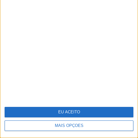
Oficinas de verão onde a
criatividade não tira férias
EU ACEITO
MAIS OPÇÕES