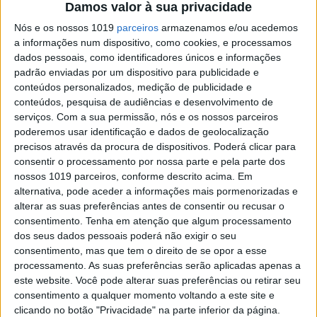
Damos valor à sua privacidade
Os especialistas defendem que passar para uma
Nós e os nossos 1019
parceiros
armazenamos e/ou acedemos
“dieta otimizada” pode aumentar os anos de vida.
a informações num dispositivo, como cookies, e processamos
O que faz parte desta alimentação ideal?
dados pessoais, como identificadores únicos e informações
padrão enviadas por um dispositivo para publicidade e
conteúdos personalizados, medição de publicidade e
conteúdos, pesquisa de audiências e desenvolvimento de
Visão Saúde
serviços.
Com a sua permissão, nós e os nossos parceiros
poderemos usar identificação e dados de geolocalização
precisos através da procura de dispositivos. Poderá clicar para
consentir o processamento por nossa parte e pela parte dos
nossos 1019 parceiros, conforme descrito acima. Em
alternativa, pode aceder a informações mais pormenorizadas e
alterar as suas preferências antes de consentir ou recusar o
consentimento.
Tenha em atenção que algum processamento
dos seus dados pessoais poderá não exigir o seu
VISÃO SAÚDE
consentimento, mas que tem o direito de se opor a esse
processamento. As suas preferências serão aplicadas apenas a
Cada vez mais mulheres estão a
este website. Você pode alterar suas preferências ou retirar seu
perder a menstruação por causa de
consentimento a qualquer momento voltando a este site e
dietas restritivas e exercício físico
clicando no botão "Privacidade" na parte inferior da página.