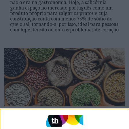
não o era na gastronomia. Hoje, a salicórnia
ganha espaço no mercado português como um
produto próprio para salgar os pratos e cuja
constituição conta com menos 75% de sódio do
que o sal, tornando-a, por isso, ideal para pessoas
com hipertensão ou outros problemas de coração
SOCIEDADE
Como mudar a dieta pode valer até
13 anos de vida