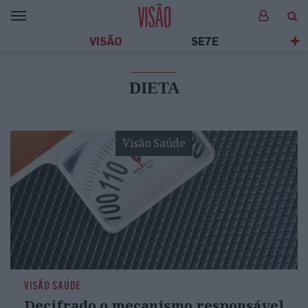
VISÃO
SE7E
DIETA
Visão Saúde
VISÃO SAÚDE
Decifrado o mecanismo responsável