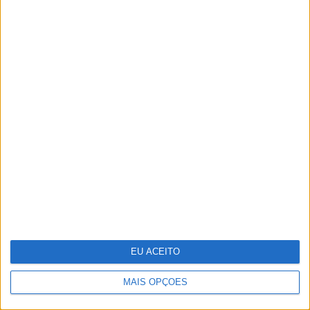
Reportagem na selva mágica da
Amazónia
EU ACEITO
MAIS OPÇÕES