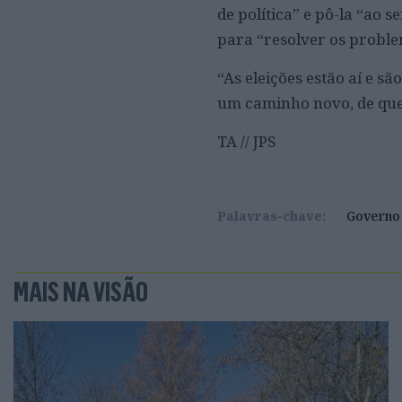
de política” e pô-la “ao 
para “resolver os proble
“As eleições estão aí e s
um caminho novo, de que 
TA // JPS
Palavras-chave:
Governo
MAIS NA VISÃO