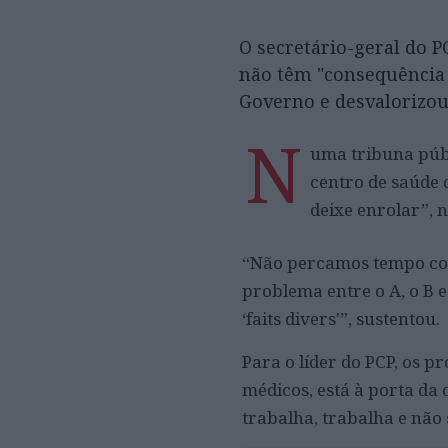
O secretário-geral do P
não têm "consequência 
Governo e desvalorizou
N
uma tribuna públ
centro de saúde 
deixe enrolar”, 
“Não percamos tempo com 
problema entre o A, o B e
‘faits divers'”, sustentou.
Para o líder do PCP, os 
médicos, está à porta da 
trabalha, trabalha e não