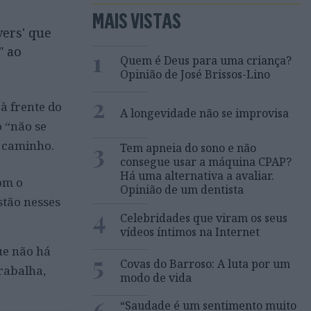
MAIS VISTAS
vers' que
" ao
1
Quem é Deus para uma criança?
Opinião de José Brissos-Lino
2
à frente do
A longevidade não se improvisa
 “não se
3
o caminho.
Tem apneia do sono e não
consegue usar a máquina CPAP?
Há uma alternativa a avaliar.
om o
Opinião de um dentista
stão nesses
4
Celebridades que viram os seus
vídeos íntimos na Internet
ue não há
5
Covas do Barroso: A luta por um
trabalha,
modo de vida
“Saudade é um sentimento muito