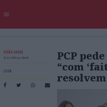
PCP pede
VISÃO SAÚDE
21.11.2023 às 18h38
“com ‘fai
LUSA
resolvem