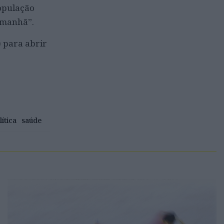
população
 amanhã”.
) para abrir
lítica
saúde