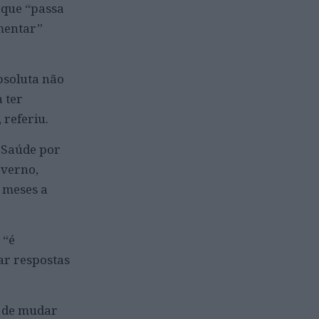
 que “passa
mentar”
bsoluta não
 ter
 referiu.
a Saúde por
overno,
 meses a
 “é
ar respostas
a de mudar