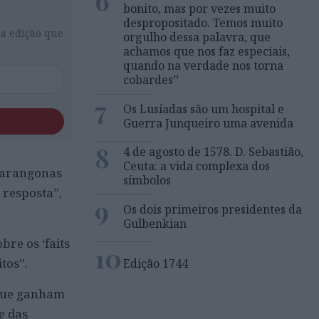
6
bonito, mas por vezes muito
despropositado. Temos muito
da edição que
orgulho dessa palavra, que
achamos que nos faz especiais,
quando na verdade nos torna
cobardes’’
7
Os Lusíadas são um hospital e
Guerra Junqueiro uma avenida
8
4 de agosto de 1578. D. Sebastião,
Ceuta: a vida complexa dos
 parangonas
símbolos
r resposta”,
9
Os dois primeiros presidentes da
Gulbenkian
re os ‘faits
10
tos”.
Edição 1744
 que ganham
e das