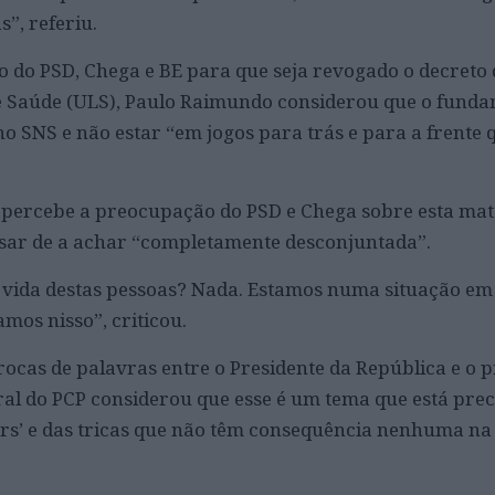
”, referiu.
o do PSD, Chega e BE para que seja revogado o decreto 
e Saúde (ULS), Paulo Raimundo considerou que o funda
o SNS e não estar “em jogos para trás e para a frente 
.
 percebe a preocupação do PSD e Chega sobre esta matér
esar de a achar “completamente desconjuntada”.
 à vida destas pessoas? Nada. Estamos numa situação em
amos nisso”, criticou.
rocas de palavras entre o Presidente da República e o 
eral do PCP considerou que esse é um tema que está pre
vers’ e das tricas que não têm consequência nenhuma na