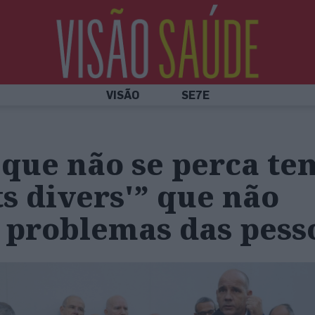
VISÃO
SE7E
 que não se perca t
ts divers'” que não
 problemas das pess