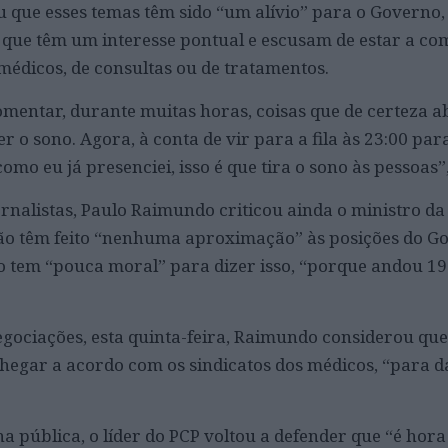
que esses temas têm sido “um alívio” para o Governo,
 que têm um interesse pontual e escusam de estar a co
médicos, de consultas ou de tratamentos.
omentar, durante muitas horas, coisas que de certeza a
o sono. Agora, à conta de vir para a fila às 23:00 para
como eu já presenciei, isso é que tira o sono às pessoas”,
ornalistas, Paulo Raimundo criticou ainda o ministro d
não têm feito “nenhuma aproximação” às posições do G
 tem “pouca moral” para dizer isso, “porque andou 19
gociações, esta quinta-feira, Raimundo considerou que
hegar a acordo com os sindicatos dos médicos, “para d
na pública, o líder do PCP voltou a defender que “é hor