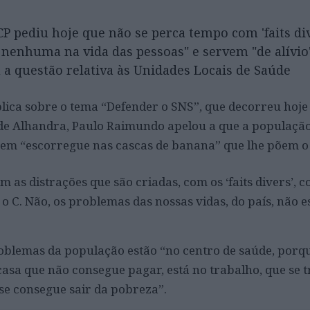
CP pediu hoje que não se perca tempo com 'faits di
nenhuma na vida das pessoas" e servem "de alívio
 a questão relativa às Unidades Locais de Saúde
ica sobre o tema “Defender o SNS”, que decorreu hoje 
de Alhandra, Paulo Raimundo apelou a que a população
nem “escorregue nas cascas de banana” que lhe põem 
as distrações que são criadas, com os ‘faits divers’, c
 o C. Não, os problemas das nossas vidas, do país, não e
problemas da população estão “no centro de saúde, porq
casa que não consegue pagar, está no trabalho, que se 
 se consegue sair da pobreza”.