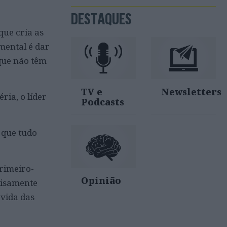
DESTAQUES
que cria as
mental é dar
que não têm
TV e
Newsletters
ia, o líder
Podcasts
 que tudo
primeiro-
Opinião
cisamente
 vida das