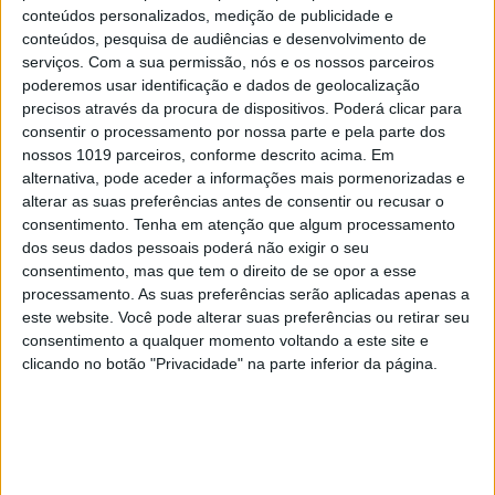
(62,5% das emissões totais de Portugal). Durante os
conteúdos personalizados, medição de publicidade e
protestos, a ativista sueca Greta Thunberg foi
conteúdos, pesquisa de audiências e desenvolvimento de
serviços.
Com a sua permissão, nós e os nossos parceiros
detida e identificada.
poderemos usar identificação e dados de geolocalização
precisos através da procura de dispositivos. Poderá clicar para
consentir o processamento por nossa parte e pela parte dos
Para saber mais
nossos 1019 parceiros, conforme descrito acima. Em
alternativa, pode aceder a informações mais pormenorizadas e
O degelo na Antártida é agora inevitável
alterar as suas preferências antes de consentir ou recusar o
consentimento.
Tenha em atenção que algum processamento
– mesmo que conseguíssemos reduzir
dos seus dados pessoais poderá não exigir o seu
(muito) as emissões
consentimento, mas que tem o direito de se opor a esse
processamento. As suas preferências serão aplicadas apenas a
Inação climática, ação judicial. Estará o
este website. Você pode alterar suas preferências ou retirar seu
consentimento a qualquer momento voltando a este site e
futuro do planeta nas mãos dos tribunais?
clicando no botão "Privacidade" na parte inferior da página.
A história da polémica mina alemã onde
Greta Thunberg foi detida