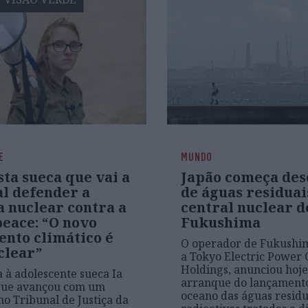
E
MUNDO
sta sueca que vai a
Japão começa des
al defender a
de águas residuai
a nuclear contra a
central nuclear d
eace: “O novo
Fukushima
nto climático é
O operador de Fukushim
clear”
a Tokyo Electric Power
Holdings, anunciou hoje
a à adolescente sueca Ia
arranque do lançamento
 que avançou com um
oceano das águas residu
no Tribunal de Justiça da