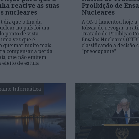
ha reative as suas
Proibição de Ensa
is nucleares
Nucleares
t diz que o fim da
A ONU lamentou hoje a 
uclear no país foi um
Rússia de revogar a rati
do ponto de vista
Tratado de Proibição C
, uma vez que é
Ensaios Nucleares (CTBT
o queimar muito mais
classificando a decisão
ara compensar a perda
"preocupante"
ais, que não emitem
 efeito de estufa
xame Informática