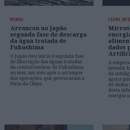
MUNDO
EXAME INF
Arrancou no Japão
Micros
segunda fase de descarga
energi
da água tratada de
alimen
Fukushima
dados 
Artific
O Japão deu início à segunda fase
de libertação das águas tratadas
A empres
da central nuclear de Fukushima
investir 
no mar, um mês após o arranque
da Intelig
das operações, que provocaram a
agora que
fúria da China
de dados 
desta inf
energia n