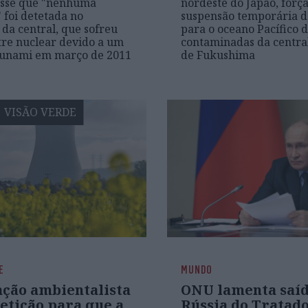
isse que "nenhuma
nordeste do Japão, forç
 foi detetada no
suspensão temporária d
da central, que sofreu
para o oceano Pacífico 
re nuclear devido a um
contaminadas da centra
sunami em março de 2011
de Fukushima
VISÃO VERDE
E
MUNDO
ação ambientalista
ONU lamenta saíd
etição para que a
Rússia do Tratado