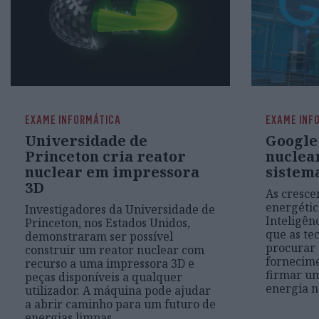
EXAME INFORMÁTICA
EXAME INF
Universidade de
Google
Princeton cria reator
nuclea
nuclear em impressora
sistem
3D
As cresce
energétic
Investigadores da Universidade de
Inteligên
Princeton, nos Estados Unidos,
que as te
demonstraram ser possível
procurar 
construir um reator nuclear com
fornecime
recurso a uma impressora 3D e
firmar um
peças disponíveis a qualquer
energia n
utilizador. A máquina pode ajudar
a abrir caminho para um futuro de
energias limpas