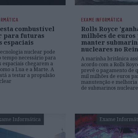
ORMÁTICA
EXAME INFORMÁTICA
esta combustível
Rolls Royce 'ganha
r para futuras
milhões de euros
s espaciais
manter submarin
nucleares no Rei
tecnologia nuclear pode
o tempo necessário para
A marinha britânica as
s espaciais chegarem a
acordo com a Rolls Royc
como a Lua e a Marte. A
prevê o pagamento de q
stá a testar a propulsão
mil milhões de euros pa
clear
manutenção e melhoria 
de submarinos nucleare
xame Informática
Exame Informát