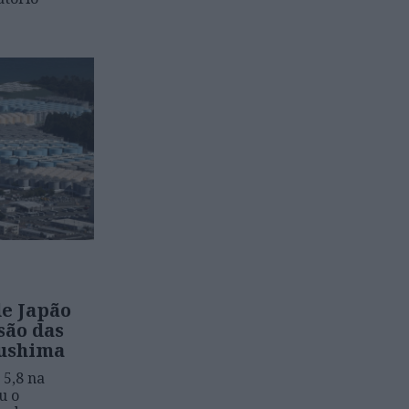
de Japão
são das
kushima
5,8 na
u o