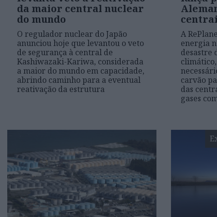
da maior central nuclear
Aleman
do mundo
centra
O regulador nuclear do Japão
A RePlane
anunciou hoje que levantou o veto
energia n
de segurança à central de
desastre 
Kashiwazaki-Kariwa, considerada
climático
a maior do mundo em capacidade,
necessári
abrindo caminho para a eventual
carvão p
reativação da estrutura
das centr
gases com
E