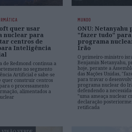
ORMÁTICA
MUNDO
oft quer usar
ONU: Netanyahu 
a nuclear para
"fazer tudo" para
tar centros de
programa nuclea
para Inteligência
Irão
ial
O primeiro-ministro isra
Benjamin Netanyahu, 
a de Redmond continua a
hoje, perante a Assembl
fortemente no segmento
das Nações Unidas, "faz
ência Artificial e sabe-se
para travar o desenvol
 quer construir centros
programa nuclear do Ir
para o processamento
defendendo a necessida
ormação, alimentados a
"uma ameaça nuclear cr
uclear
declaração posteriorme
retificada
VISÃO VERDE