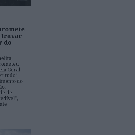
promete
 travar
r do
elita,
prometeu
eia Geral
er tudo"
vimento do
ão,
de de
edível",
nte