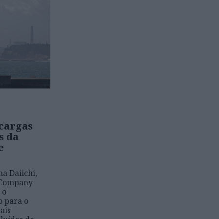
cargas
s da
e
a Daiichi,
 Company
 o
 para o
ais