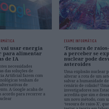
ORMÁTICA
EXAME INFORMÁTICA
 vai usar energia
‘Tesoura de raios
r para alimentar
a perceber se ex
as de IA
nuclear pode des
asteroides
ntes necessidades
as das soluções de
Uma explosão nuclear p
cia Artificial fazem com
alterar a rota de um ast
cnológicas tenham de
salvar a humanidade d
alternativas de
cenário de colisão? Uma
nto. A Google acaba de
investigadores nos Esta
 acordo para recorrer a
acredita que sim e dese
uclear
um novo método, com 
‘tesoura de raios-X’, qu
testar a teoria em labor