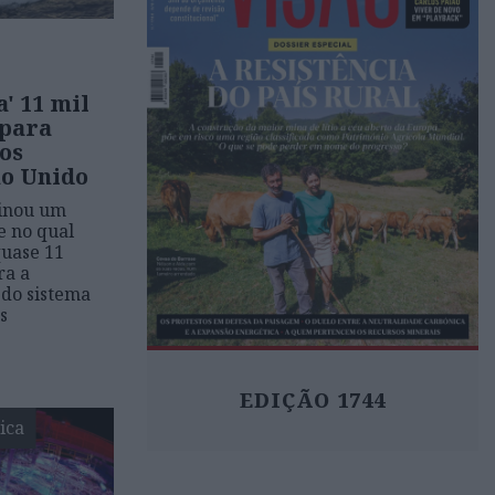
' 11 mil
 para
os
no Unido
sinou um
e no qual
uase 11
ra a
do sistema
s
EDIÇÃO 1744
ica