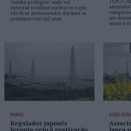
TEPCO, d
‘tumba geológica’ onde vai
anomalia"
enterrar resíduos nucleares e que
complexo 
vão ficar armazenados durante os
um desast
próximos cem mil anos
sismo e t
MUNDO
VISÃO VERD
Regulador japonês
Associ
levanta veto à reativação
lança p