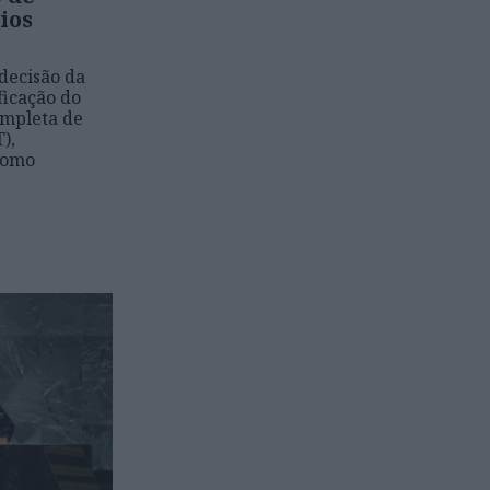
ios
decisão da
ficação do
ompleta de
),
 como