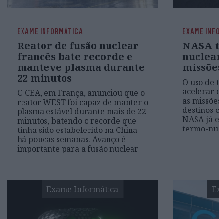
EXAME INFORMÁTICA
EXAME INF
Reator de fusão nuclear
NASA t
francês bate recorde e
nuclea
manteve plasma durante
missõe
22 minutos
O uso de 
acelerar 
O CEA, em França, anunciou que o
as missõe
reator WEST foi capaz de manter o
destinos 
plasma estável durante mais de 22
NASA já e
minutos, batendo o recorde que
termo-nu
tinha sido estabelecido na China
há poucas semanas. Avanço é
importante para a fusão nuclear
Exame Informática
E