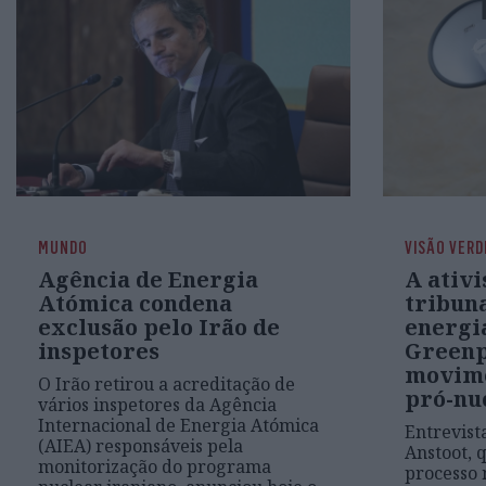
MUNDO
VISÃO VERD
Agência de Energia
A ativi
Atómica condena
tribun
exclusão pelo Irão de
energi
inspetores
Greenp
movime
O Irão retirou a acreditação de
pró-nu
vários inspetores da Agência
Internacional de Energia Atómica
Entrevist
(AIEA) responsáveis pela
Anstoot,
monitorização do programa
processo 