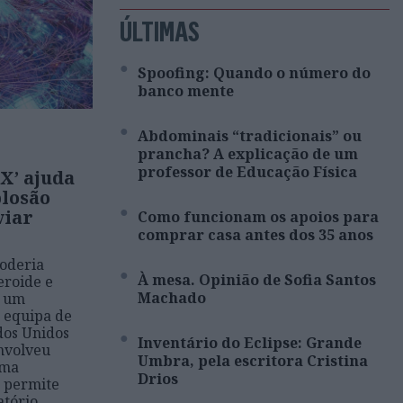
ÚLTIMAS
Spoofing: Quando o número do
banco mente
Abdominais “tradicionais” ou
prancha? A explicação de um
professor de Educação Física
-X’ ajuda
plosão
viar
Como funcionam os apoios para
comprar casa antes dos 35 anos
oderia
À mesa. Opinião de Sofia Santos
eroide e
Machado
e um
 equipa de
dos Unidos
Inventário do Eclipse: Grande
nvolveu
Umbra, pela escritora Cristina
uma
Drios
e permite
atório