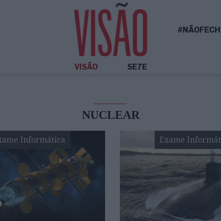
#NÃOFECH
VISÃO
SE7E
NUCLEAR
xame Informática
Exame Informát