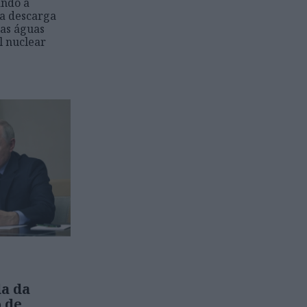
ando a
a descarga
das águas
l nuclear
a da
 de