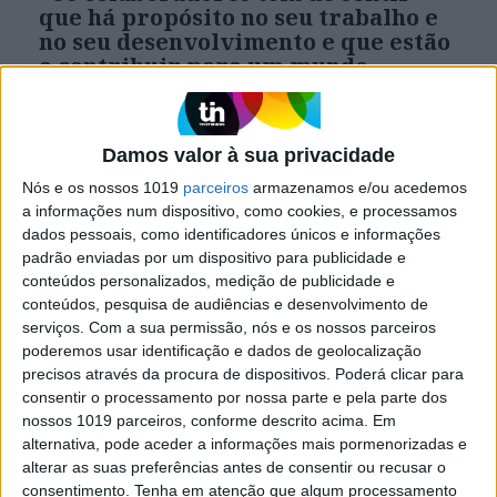
que há propósito no seu trabalho e
no seu desenvolvimento e que estão
a contribuir para um mundo
melhor"
O Happiness Camp, a maior conferência
europeia dedicada à felicidade corporativa, está
Damos valor à sua privacidade
de regresso ao Porto esta terça-feira para uma
terceira edição. À VISÃO, Liliana Dias, psicóloga
Nós e os nossos 1019
parceiros
armazenamos e/ou acedemos
especialista em área da saúde e bem-estar no
a informações num dispositivo, como cookies, e processamos
trabalho, contou o que se pode esperar do evento
dados pessoais, como identificadores únicos e informações
e desmistificou o que é isto da “felicidade
padrão enviadas por um dispositivo para publicidade e
corporativa”
conteúdos personalizados, medição de publicidade e
conteúdos, pesquisa de audiências e desenvolvimento de
serviços.
Com a sua permissão, nós e os nossos parceiros
poderemos usar identificação e dados de geolocalização
precisos através da procura de dispositivos. Poderá clicar para
consentir o processamento por nossa parte e pela parte dos
nossos 1019 parceiros, conforme descrito acima. Em
alternativa, pode aceder a informações mais pormenorizadas e
alterar as suas preferências antes de consentir ou recusar o
consentimento.
Tenha em atenção que algum processamento