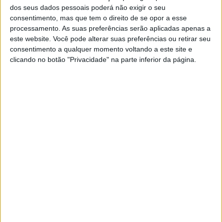
dos seus dados pessoais poderá não exigir o seu
consentimento, mas que tem o direito de se opor a esse
processamento. As suas preferências serão aplicadas apenas a
este website. Você pode alterar suas preferências ou retirar seu
SOCIEDADE
consentimento a qualquer momento voltando a este site e
Quem tem medo do FOMO?
clicando no botão "Privacidade" na parte inferior da página.
Na adolescência, o FOMO, (sigla de “fear of
missing out”, em inglês), associado ao uso das
redes sociais, pode ser difícil de tratar. Esse é o
alerta deixado pelo psicólogo João Faria
Visão Saúde