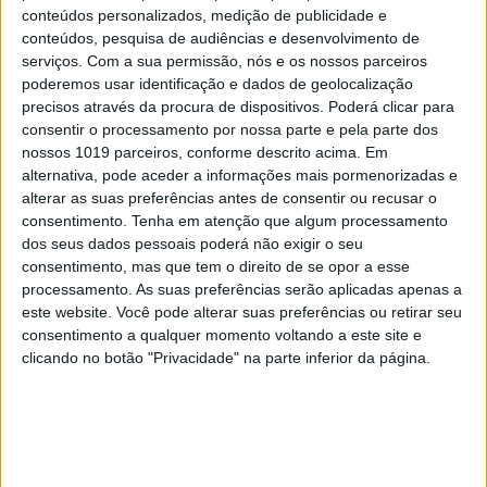
conteúdos personalizados, medição de publicidade e
verificaram melhorias no comportamento dos
conteúdos, pesquisa de audiências e desenvolvimento de
filhos, provavelmente, a condição não chegou a
serviços.
Com a sua permissão, nós e os nossos parceiros
poderemos usar identificação e dados de geolocalização
transformar-se em FOMO. Se, feito isto,
precisos através da procura de dispositivos. Poderá clicar para
verificaram que não está a funcionar, penso que os
consentir o processamento por nossa parte e pela parte dos
pais devem pedir ajuda clínica, já que estamos a
nossos 1019 parceiros, conforme descrito acima. Em
alternativa, pode aceder a informações mais pormenorizadas e
falar de uma perturbação de ansiedade. Por vezes
alterar as suas preferências antes de consentir ou recusar o
é necessária, inclusive, uma intervenção
consentimento.
Tenha em atenção que algum processamento
psicológica e farmacêutica.
dos seus dados pessoais poderá não exigir o seu
consentimento, mas que tem o direito de se opor a esse
Quando falamos de adolescentes, poderá ser
processamento. As suas preferências serão aplicadas apenas a
este website. Você pode alterar suas preferências ou retirar seu
difícil distinguir se o tal comportamento
consentimento a qualquer momento voltando a este site e
ansioso se deve à “ligação” a estes dispositivos
clicando no botão "Privacidade" na parte inferior da página.
ou à própria adolescência, que por si só se
caracteriza por uma certa ansiedade
,
não?
As emoções exageradas fazem muito parte deste