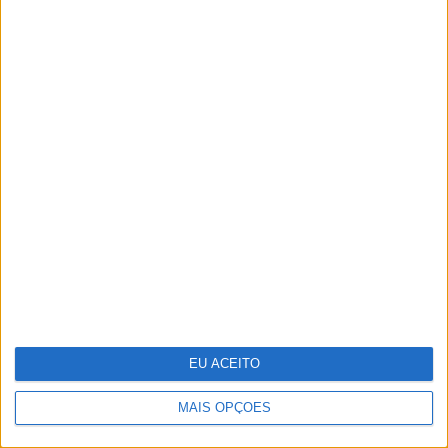
Da Varanda ao Jardim: Viva o
Exterior com a Nova Coleção JYSK
EU ACEITO
MAIS OPÇÕES