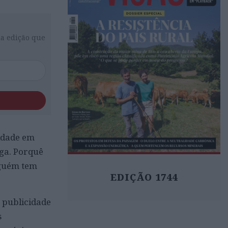
da edição que
idade em
oga. Porquê
nguém tem
EDIÇÃO 1744
s publicidade
s