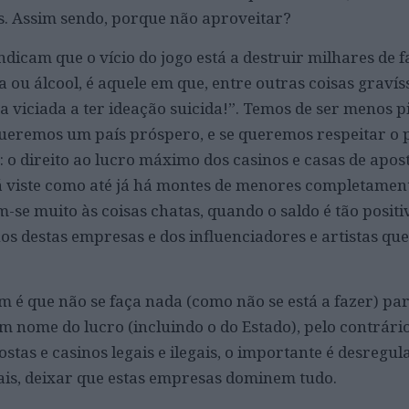
os. Assim sendo, porque não aproveitar?
ndicam que o vício do jogo está a destruir milhares de fa
 ou álcool, é aquele em que, entre outras coisas gravís
 viciada a ter ideação suicida!”. Temos de ser menos p
queremos um país próspero, e se queremos respeitar o 
 o direito ao lucro máximo dos casinos e casas de apos
 Já viste como até já há montes de menores completamen
-se muito às coisas chatas, quando o saldo é tão positi
os destas empresas e dos influenciadores e artistas que
m é que não se faça nada (como não se está a fazer) pa
m nome do lucro (incluindo o do Estado), pelo contrário
stas e casinos legais e ilegais, o importante é desregul
ais, deixar que estas empresas dominem tudo.