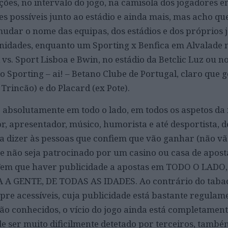
ções, no intervalo do jogo, na camisola dos jogadores e
tes possíveis junto ao estádio e ainda mais, mas acho qu
mudar o nome das equipas, dos estádios e dos próprios
nidades, enquanto um Sporting x Benfica em Alvalade 
vs. Sport Lisboa e Bwin, no estádio da Betclic Luz ou n
o Sporting – ai! – Betano Clube de Portugal, claro que 
 Trincão) e do Placard (ex Pote).
z absolutamente em todo o lado, em todos os aspetos da 
r, apresentador, músico, humorista e até desportista, d
 a dizer às pessoas que confiem que vão ganhar (não vã
e não seja patrocinado por um casino ou casa de apost
Tem que haver publicidade a apostas em TODO O LADO
 GENTE, DE TODAS AS IDADES. Ao contrário do tabaco
pre acessíveis, cuja publicidade está bastante regulam
são conhecidos, o vício do jogo ainda está completament
e ser muito dificilmente detetado por terceiros, també