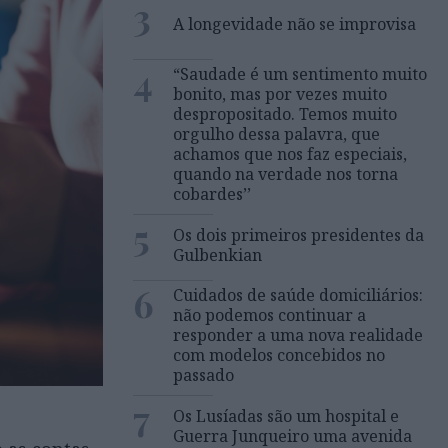
3
A longevidade não se improvisa
4
“Saudade é um sentimento muito
bonito, mas por vezes muito
despropositado. Temos muito
orgulho dessa palavra, que
achamos que nos faz especiais,
quando na verdade nos torna
cobardes’’
5
Os dois primeiros presidentes da
Gulbenkian
6
Cuidados de saúde domiciliários:
não podemos continuar a
responder a uma nova realidade
com modelos concebidos no
passado
7
Os Lusíadas são um hospital e
Guerra Junqueiro uma avenida