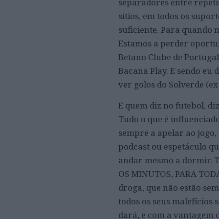
separadores entre repeti
sítios, em todos os supor
suficiente. Para quando 
Estamos a perder oportu
Betano Clube de Portugal 
Bacana Play. E sendo eu d
ver golos do Solverde (ex
E quem diz no futebol, di
Tudo o que é influenciado
sempre a apelar ao jogo,
podcast ou espetáculo qu
andar mesmo a dormir. 
OS MINUTOS, PARA TODA A
droga, que não estão sem
todos os seus malefícios 
dará, e com a vantagem d