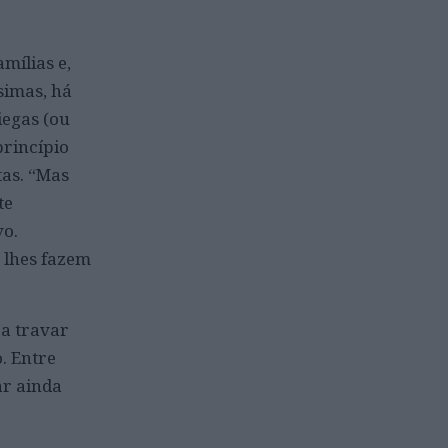
mílias e,
simas, há
iegas (ou
princípio
tas. “Mas
te
vo.
 lhes fazem
ra travar
. Entre
ar ainda