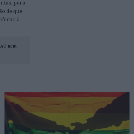
ontas, para
ão de que
nferno à
ISÃO nem