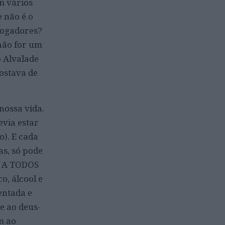
m vários
e não é o
 jogadores?
não for um
o Alvalade
gostava de
nossa vida.
evia estar
o). E cada
as, só pode
, A TODOS
, álcool e
entada e
e ao deus-
m ao