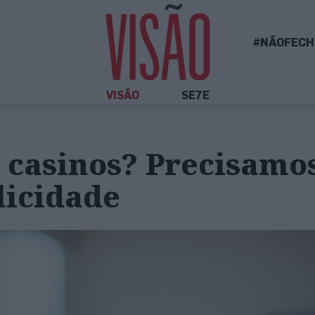
#NÃOFECH
VISÃO
SE7E
 casinos? Precisamo
licidade