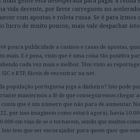
 mais gente está desesperada para pagar a renda e
a vida decente, por favor carreguem no acelerado
uecer com apostas e roleta russa. Se é para irmos
do lucro de muito poucos, mais vale despachar isto
vê pouca publicidade a casinos e casas de apostas, qu
 mais. E é pena, visto que é uma coisa tão positiva pa
bendo cada vez mais e melhor. Têm visto as reportage
SIC e RTP, fáceis de encontrar na net.
a população portuguesa joga a dinheiro? Isto pode pa
rtante mantermos a fé de que conseguiremos chegar a
 conta que é um número que não para de aumentar. No
022, por isso imaginem como estará agora), havia 50.00
00.000 em vias de se o tornarem, sendo que muitos com
 Isto tem que ser encorajador para quem quer que est