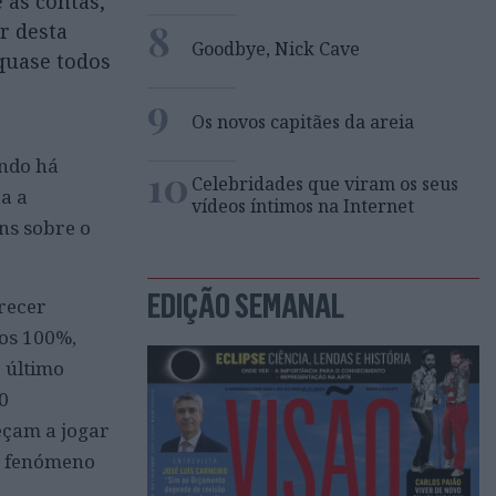
 as contas,
8
r desta
Goodbye, Nick Cave
 quase todos
9
Os novos capitães da areia
ando há
10
Celebridades que viram os seus
ra a
vídeos íntimos na Internet
ns sobre o
EDIÇÃO SEMANAL
recer
os 100%,
 último
0
eçam a jogar
e fenómeno