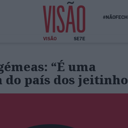
#NÃOFECH
VISÃO
SE7E
 gémeas: “É uma
a do país dos jeitinh