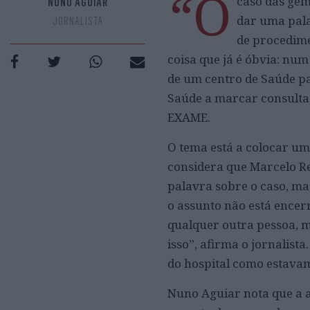
“O
caso das gém
NUNO AGUIAR
dar uma pala
JORNALISTA
de procedime
coisa que já é óbvia: nu
de um centro de Saúde p
Saúde a marcar consultas
EXAME.
O tema está a colocar um
considera que Marcelo Re
palavra sobre o caso, ma
o assunto não está encerr
qualquer outra pessoa, m
isso”, afirma o jornalis
do hospital como estavam
Nuno Aguiar nota que a 