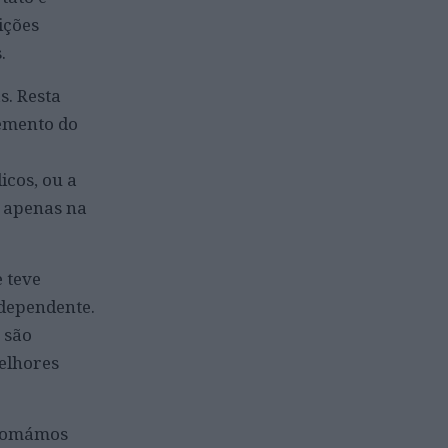
ições
.
s. Resta
lemento do
icos, ou a
s apenas na
 teve
ndependente.
 são
elhores
 tomámos