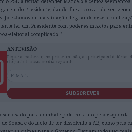
 o PSD a tentar defender Marcelo e certos segmentos 
garem do Presidente, dando-lhe a provar do seu venen
as. Já estamos numa situação de grande descredibilizaç
ortante ter um Presidente com poderes intactos para enf
ós-eleitoral complicado.”
ANTEVISÃO
Fique a conhecer, em primeira mão, as principais histórias 
chega às bancas no dia seguinte
SUBSCREVER
 ser usado para combate político tanto pela esquerda, 
de Sousa e do facto de ter dissolvido a AR, como pela di
a chutar as culpas para o Governo. Deviam todos ter mais 