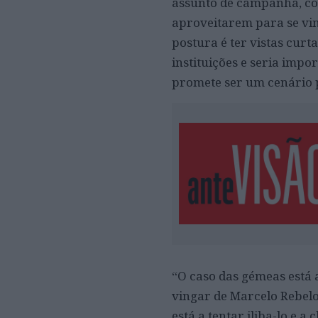
assunto de campanha, com
aproveitarem para se vin
postura é ter vistas curt
instituições e seria imp
promete ser um cenário p
“O caso das gémeas está a
vingar de Marcelo Rebelo 
está a tentar iliba-lo e 