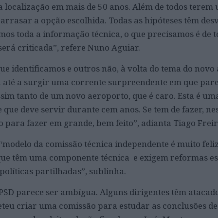
 localização em mais de 50 anos. Além de todos terem
e arrasar a opção escolhida. Todas as hipóteses têm des
emos toda a informação técnica, o que precisamos é de
 será criticada”, refere Nuno Aguiar.
ue identificamos e outros não, à volta do tema do novo
 até a surgir uma corrente surpreendente em que pare
ssim tanto de um novo aeroporto, que é caro. Esta é um
e que deve servir durante cem anos. Se tem de fazer, nes
 para fazer em grande, bem feito”, adianta Tiago Freir
 “modelo da comissão técnica independente é muito feliz
 que têm uma componente técnica e exigem reformas es
olíticas partilhadas”, sublinha.
 PSD parece ser ambígua. Alguns dirigentes têm atacad
teu criar uma comissão para estudar as conclusões de