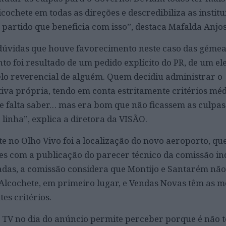
icochete em todas as direções e descredibiliza as institu
 partido que beneficia com isso”, destaca Mafalda Anjos
dúvidas que houve favorecimento neste caso das gémea
to foi resultado de um pedido explícito do PR, de um e
lo reverencial de alguém. Quem decidiu administrar o
iva própria, tendo em conta estritamente critérios méd
e falta saber… mas era bom que não ficassem as culpa
 linha”, explica a diretora da VISÃO.
 no Olho Vivo foi a localização do novo aeroporto, que
es com a publicação do parecer técnico da comissão i
adas, a comissão considera que Montijo e Santarém não
Alcochete, em primeiro lugar, e Vendas Novas têm as m
tes critérios.
 TV no dia do anúncio permite perceber porque é não