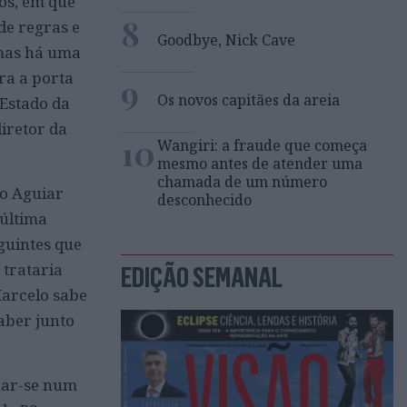
hos, em que
8
de regras e
Goodbye, Nick Cave
 mas há uma
ra a porta
9
Os novos capitães da areia
Estado da
iretor da
10
Wangiri: a fraude que começa
mesmo antes de atender uma
chamada de um número
no Aguiar
desconhecido
 última
guintes que
 trataria
EDIÇÃO SEMANAL
Marcelo sabe
aber junto
nar-se num