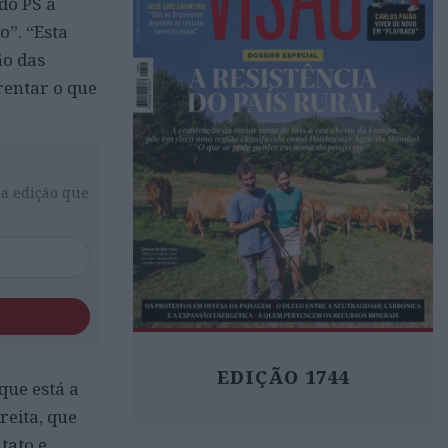
do PS a
o”. “Esta
ão das
rentar o que
da edição que
EDIÇÃO 1744
que está a
reita, que
tato e