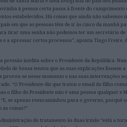
eas de Santa Maria é uma fotografia do país dos jeitin
vrinha à pessoa certa passa à frente do cumprimento 
ntos estabelecidos. Há coisas que ainda não sabemos
m país em que as pessoas têm de ir às cinco da manhã pa
ara tirar uma senha não podemos ter um secretário de 
 e a apressar certos processos”, aponta Tiago Freire, d
a pressão inédita sobre o Presidente da República. Nu
belo de Sousa tentou que as suas explicações fossem a
s provou-se nesse momento e nas suas intervenções se
ado. “O Presidente diz que tratou o email do filho como
as o filho do Presidente não é uma pessoa qualquer e 
ta. “E, se apenas reencaminhou para o governo, porquê s
 as coisas?”
administração do tratamento às duas irmãs “está a tor