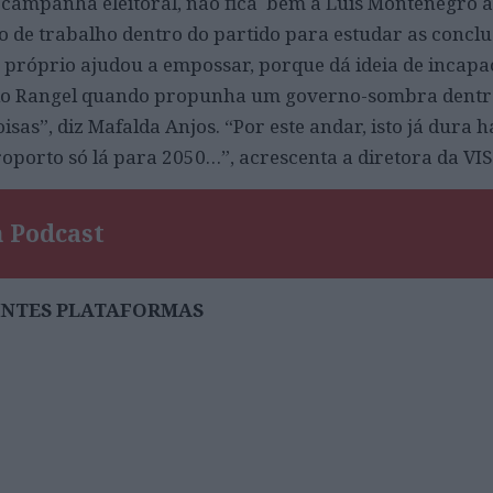
-campanha eleitoral, não fica bem a Luís Montenegro 
 de trabalho dentro do partido para estudar as conclu
 próprio ajudou a empossar, porque dá ideia de incapa
ulo Rangel quando propunha um governo-sombra dentr
oisas”, diz Mafalda Anjos. “Por este andar, isto já dura 
roporto só lá para 2050…”, acrescenta a diretora da VI
 Podcast
UINTES PLATAFORMAS