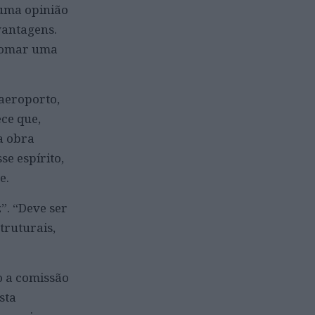
 uma opinião
vantagens.
 tomar uma
 aeroporto,
ce que,
a obra
se espírito,
e.
”. “Deve ser
truturais,
o a comissão
sta