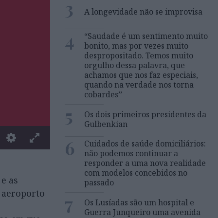
3
A longevidade não se improvisa
4
“Saudade é um sentimento muito
bonito, mas por vezes muito
despropositado. Temos muito
orgulho dessa palavra, que
achamos que nos faz especiais,
quando na verdade nos torna
cobardes’’
5
Os dois primeiros presidentes da
Gulbenkian
6
Cuidados de saúde domiciliários:
não podemos continuar a
responder a uma nova realidade
com modelos concebidos no
 e as
passado
 aeroporto
7
Os Lusíadas são um hospital e
Guerra Junqueiro uma avenida