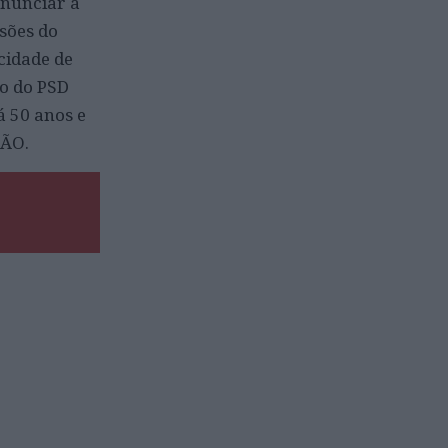
anunciar a
sões do
cidade de
o do PSD
há 50 anos e
SÃO.