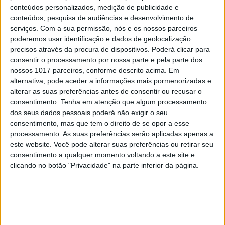
conteúdos personalizados, medição de publicidade e
conteúdos, pesquisa de audiências e desenvolvimento de
serviços.
Com a sua permissão, nós e os nossos parceiros
poderemos usar identificação e dados de geolocalização
precisos através da procura de dispositivos. Poderá clicar para
consentir o processamento por nossa parte e pela parte dos
nossos 1017 parceiros, conforme descrito acima. Em
alternativa, pode aceder a informações mais pormenorizadas e
alterar as suas preferências antes de consentir ou recusar o
consentimento.
Tenha em atenção que algum processamento
dos seus dados pessoais poderá não exigir o seu
EDIÇÃO 1744
consentimento, mas que tem o direito de se opor a esse
processamento. As suas preferências serão aplicadas apenas a
este website. Você pode alterar suas preferências ou retirar seu
consentimento a qualquer momento voltando a este site e
clicando no botão "Privacidade" na parte inferior da página.
MAIS VISTOS
1
Tem apneia do sono e não consegue usar a
máquina CPAP? Há uma alternativa a avaliar.