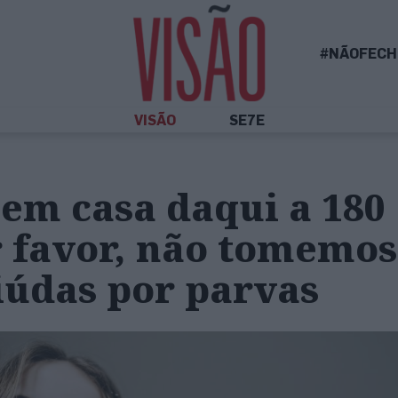
#NÃOFECH
VISÃO
SE7E
em casa daqui a 180
 favor, não tomemos
iúdas por parvas