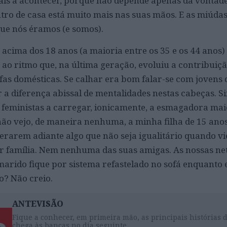
ais a acontecer, porque não depende apenas da vontad
tro de casa está muito mais nas suas mãos. E as miúdas
ue nós éramos (e somos).
 acima dos 18 anos (a maioria entre os 35 e os 44 anos)
o ao ritmo
que, na última geração, evoluiu a contribui
fas domésticas
. Se calhar era bom falar-se com jovens d
 a diferença abissal de mentalidades nestas cabeças. S
 feministas a carregar, ionicamente, a esmagadora mai
não vejo, de maneira nenhuma, a minha filha de 15 anos
lerarem adiante algo que não seja igualitário quando v
uir família. Nem nenhuma das suas amigas. As nossas ne
 marido fique por sistema refastelado no sofá enquanto
o? Não creio.
ANTEVISÃO
Fique a conhecer, em primeira mão, as principais histórias 
chega às bancas no dia seguinte