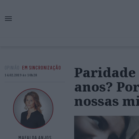
Paridade 
OPINIÃO
EM SINCRONIZAÇÃO
14.02.2019 às 10h28
anos? Por
nossas m
MAFALDA ANJOS