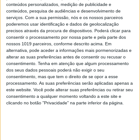
implementação das medidas executivas e
conteúdos personalizados, medição de publicidade e
conteúdos, pesquisa de audiências e desenvolvimento de
legislativas que deveria ter adotado ao longo de
serviços.
Com a sua permissão, nós e os nossos parceiros
dois anos para garantir a entrada em vigor do
poderemos usar identificação e dados de geolocalização
pacto no dia 12 de junho de 2026. Foram
precisos através da procura de dispositivos. Poderá clicar para
consentir o processamento por nossa parte e pela parte dos
desperdiçados os 30 milhões de euros previstos no
nossos 1019 parceiros, conforme descrito acima. Em
PRR para a construção de dois Centros de
alternativa, pode aceder a informações mais pormenorizadas e
Instalação Temporária e a alternativa são os
alterar as suas preferências antes de consentir ou recusar o
consentimento.
Tenha em atenção que algum processamento
espaços inadequados dos aeroportos ou a ameaça
dos seus dados pessoais poderá não exigir o seu
da detenção em contentores.
consentimento, mas que tem o direito de se opor a esse
processamento. As suas preferências serão aplicadas apenas a
Só na semana passada foram discutidas na
este website. Você pode alterar suas preferências ou retirar seu
Assembleia da República as regras sobre triagem
consentimento a qualquer momento voltando a este site e
clicando no botão "Privacidade" na parte inferior da página.
em 7 dias dos casos de recusa de entrada na
fronteira, mas com soluções musculadas que vão
para além dos requisitos do Pacto Europeu.
Em 2026, pela primeira vez, estão a funcionar os