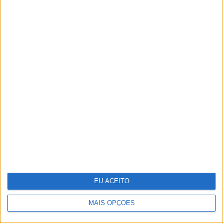
Cocktail tóxico encontrado em
plástico reciclado
Guia de essenciais de viagem para a
sua pele
EU ACEITO
MAIS OPÇÕES