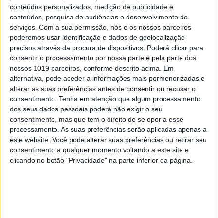
conteúdos personalizados, medição de publicidade e
passado. Trump pode ter faltado às aulas de
conteúdos, pesquisa de audiências e desenvolvimento de
História, mas se insistir neste caminho, a História
serviços.
Com a sua permissão, nós e os nossos parceiros
não vai perdoar-lhe. E, se calhar, bem mais
poderemos usar identificação e dados de geolocalização
precisos através da procura de dispositivos. Poderá clicar para
depressa do que ele pensa.
consentir o processamento por nossa parte e pela parte dos
nossos 1019 parceiros, conforme descrito acima. Em
alternativa, pode aceder a informações mais pormenorizadas e
alterar as suas preferências antes de consentir ou recusar o
consentimento.
Tenha em atenção que algum processamento
Palavras-chave:
Editorial
Rui Tavares Guedes
dos seus dados pessoais poderá não exigir o seu
consentimento, mas que tem o direito de se opor a esse
processamento. As suas preferências serão aplicadas apenas a
CAPA DA EDIÇÃO
este website. Você pode alterar suas preferências ou retirar seu
consentimento a qualquer momento voltando a este site e
clicando no botão "Privacidade" na parte inferior da página.