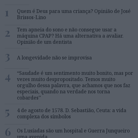
1
Quem é Deus para uma criança? Opinião de José
Brissos-Lino
2
Tem apneia do sono e não consegue usar a
máquina CPAP? Há uma alternativa a avaliar.
Opinião de um dentista
3
A longevidade não se improvisa
4
“Saudade é um sentimento muito bonito, mas por
vezes muito despropositado. Temos muito
orgulho dessa palavra, que achamos que nos faz
especiais, quando na verdade nos torna
cobardes’’
5
4 de agosto de 1578. D. Sebastião, Ceuta: a vida
complexa dos símbolos
6
Os Lusíadas são um hospital e Guerra Junqueiro
uma avenida