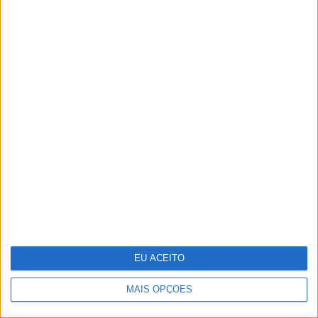
Indeed e Glassdoor vão despedir
1300 trabalhadores
Dia da Criança: 5 sugestões para te
divertires
EU ACEITO
MAIS OPÇÕES