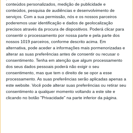
conteúdos personalizados, medição de publicidade e
CULTURA
EXCLUSIVO
conteúdos, pesquisa de audiências e desenvolvimento de
“Calle Málaga”: Carmen Maura põe
serviços.
Com a sua permissão, nós e os nossos parceiros
a velhice nua e o cinema em sentido
poderemos usar identificação e dados de geolocalização
precisos através da procura de dispositivos. Poderá clicar para
consentir o processamento por nossa parte e pela parte dos
nossos 1019 parceiros, conforme descrito acima. Em
alternativa, pode aceder a informações mais pormenorizadas e
alterar as suas preferências antes de consentir ou recusar o
consentimento.
Tenha em atenção que algum processamento
dos seus dados pessoais poderá não exigir o seu
consentimento, mas que tem o direito de se opor a esse
processamento. As suas preferências serão aplicadas apenas a
este website. Você pode alterar suas preferências ou retirar seu
consentimento a qualquer momento voltando a este site e
clicando no botão "Privacidade" na parte inferior da página.
OPINIÃO
Carta aberta: Hospitais para as
Misericórdias: pragmatismo ou
obsessão ideológica?