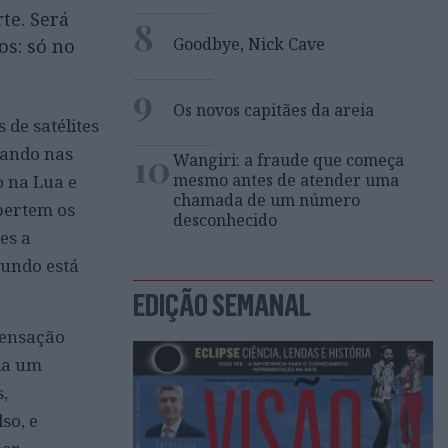
te. Será
8
Goodbye, Nick Cave
os: só no
9
Os novos capitães da areia
 de satélites
 ando nas
10
Wangiri: a fraude que começa
mesmo antes de atender uma
 na Lua e
chamada de um número
pertem os
desconhecido
es a
mundo está
EDIÇÃO SEMANAL
pensação
zia um
,
so, e