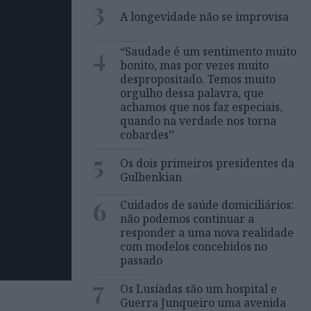
3
A longevidade não se improvisa
4
“Saudade é um sentimento muito
bonito, mas por vezes muito
despropositado. Temos muito
orgulho dessa palavra, que
achamos que nos faz especiais,
quando na verdade nos torna
cobardes’’
5
Os dois primeiros presidentes da
Gulbenkian
6
Cuidados de saúde domiciliários:
não podemos continuar a
responder a uma nova realidade
com modelos concebidos no
passado
7
Os Lusíadas são um hospital e
Guerra Junqueiro uma avenida