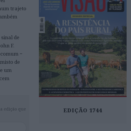
ber
 num trajeto
 também
sinal de
ohn F.
o comum −
 misto de
de um
ecem
da edição que
EDIÇÃO 1744