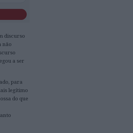
um discurso
n não
iscurso
hegou a ser
ado, para
ais legítimo
nossa do que
uanto