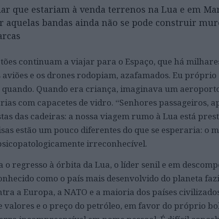
ar que estariam à venda terrenos na Lua e em Mar
or aquelas bandas ainda não se pode construir mur
arcas
tões continuam a viajar para o Espaço, que há milhares
s aviões e os drones rodopiam, azafamados. Eu próprio
m quando. Quando era criança, imaginava um aeroporto
érias com capacetes de vidro. “Senhores passageiros, a
stas das cadeiras: a nossa viagem rumo à Lua está prest
isas estão um pouco diferentes do que se esperaria: o 
psicopatologicamente irreconhecível.
 regresso à órbita da Lua, o líder senil e em descom
conhecido como o país mais desenvolvido do planeta fa
tra a Europa, a NATO e a maioria dos países civilizados
valores e o preço do petróleo, em favor do próprio bol