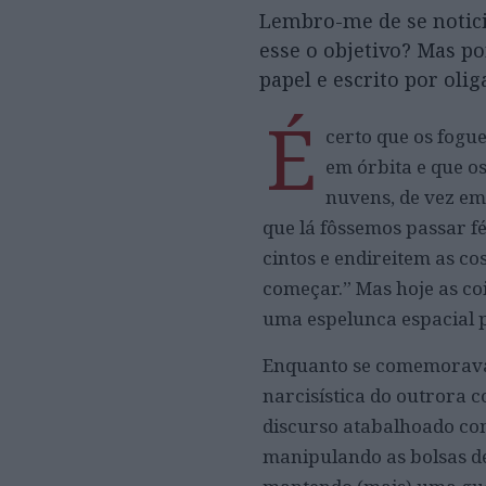
Lembro-me de se notici
esse o objetivo? Mas p
papel e escrito por olig
É
certo que os fogue
em órbita e que o
nuvens, de vez e
que lá fôssemos passar f
cintos e endireitem as co
começar.” Mas hoje as co
uma espelunca espacial 
Enquanto se comemorava o
narcisística do outrora 
discurso atabalhoado con
manipulando as bolsas de 