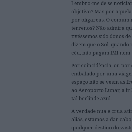
Lembro-me de se noticiar
objetivo? Mas por aquela
por oligarcas. O comum 
terrenos? Não admira que
tivéssemos sido donos de
dizem que o Sol, quando n
céu, não pagam IMI nem 
Por coincidência, ou por 
embalado por uma viagem
espaço não se veem as fr
ao Aeroporto Lunar, a ir 
tal berlinde azul.
A verdade nua e crua at
aliás, estamos a dar cab
qualquer destino do vast