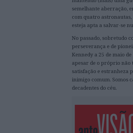
mantendo (mais) uma gue
semelhante aberração, e
com quatro astronautas
esteja apta a salvar-se n
No passado, sobretudo co
perseverança e de pionei
Kennedy a 25 de maio de
apesar de o próprio não 
satisfação e estranheza 
inimigo comum. Somos ca
decadentes do céu.