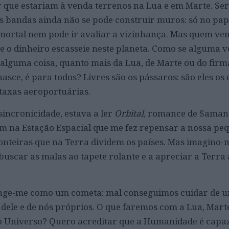
 que estariam à venda terrenos na Lua e em Marte. Ser
s bandas ainda não se pode construir muros: só no pape
mortal nem pode ir avaliar a vizinhança. Mas quem ve
 o dinheiro escasseie neste planeta. Como se alguma v
 alguma coisa, quanto mais da Lua, de Marte ou do fir
asce, é para todos? Livres são os pássaros: são eles os
taxas aeroportuárias.
sincronicidade, estava a ler
Orbital
, romance de Saman
 na Estação Espacial que me fez repensar a nossa pe
onteiras que na Terra dividem os países. Mas imagino-
buscar as malas ao tapete rolante e a apreciar a Terra 
inge-me como um cometa: mal conseguimos cuidar de u
o dele e de nós próprios. O que faremos com a Lua, Mart
o Universo? Quero acreditar que a Humanidade é capaz