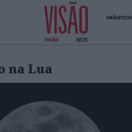
#NÃOFECH
VISÃO
SE7E
o na Lua