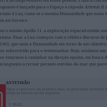
rra incompreensível em nome pessoal. É difícil conce
nquanto é lançada para o Espaço a cápsula
Artemis II
,
, rumo à Lua, como se a mesma Humanidade que mata
um ato heroico.
m a missão Apollo 11, a exploração espacial emitiu um 
rismo. Pisar a Lua começou com o célebre discurso de J
 1961, que uniu a Humanidade em torno de um objetiv
ter sobrevivido para o testemunhar. Hoje, sentimos um
por estarmos a caminhar na direção oposta, em busca 
ranguejos a recuar perante estrelas-do-mar que par
ANTEVISÃO
Fique a conhecer, em primeira mão, as principais histórias 
chega às bancas no dia seguinte