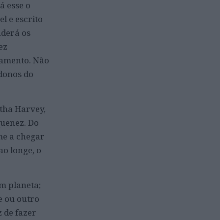
á esse o
l e escrito
nderá os
ez
mamento. Não
 donos do
tha Harvey,
quenez. Do
me a chegar
ao longe, o
m planeta;
e ou outro
 de fazer