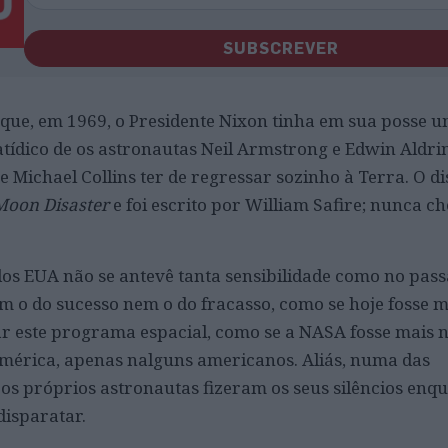
SUBSCREVER
 que, em 1969, o Presidente Nixon tinha em sua posse 
fatídico de os astronautas Neil Armstrong e Edwin Aldri
 Michael Collins ter de regressar sozinho à Terra. O d
Moon Disaster
e foi escrito por William Safire; nunca c
os EUA não se antevê tanta sensibilidade como no pass
 o do sucesso nem o do fracasso, como se hoje fosse m
r este programa espacial, como se a NASA fosse mais 
 América, apenas nalguns americanos. Aliás, numa das
os próprios astronautas fizeram os seus silêncios enq
disparatar.