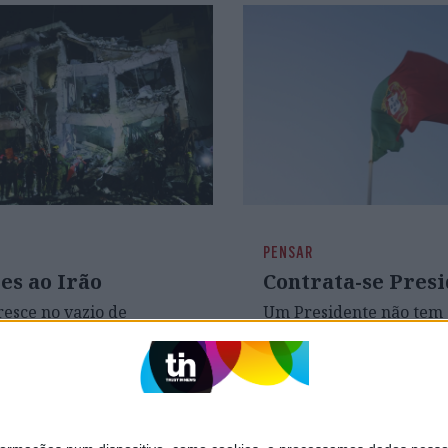
PENSAR
es ao Irão
Contrata-se Pres
esce no vazio de
Um Presidente não tem 
o e na perceção de
espalhafatoso nem de c
lo. Se a Base das Lajes é
botão “contra os canhõe
 compromissos
marchar” só porque ac
cos, então que esses
os pés de fora. Precisam
ssos sejam explicados
previsibilidade, não de
sparência e enquadrados
malabarismo
o pela lei internacional