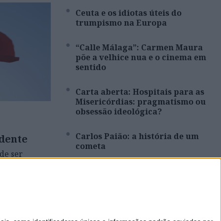
Ceuta e os idiotas úteis do
trumpismo na Europa
“Calle Málaga”: Carmen Maura
põe a velhice nua e o cinema em
sentido
Carta aberta: Hospitais para as
Misericórdias: pragmatismo ou
obsessão ideológica?
Carlos Paião: a história de um
idente
cometa
de ser
arregar no
Da Índia a Portugal: quantas
s marchar,
pessoas?
ordou com
os de