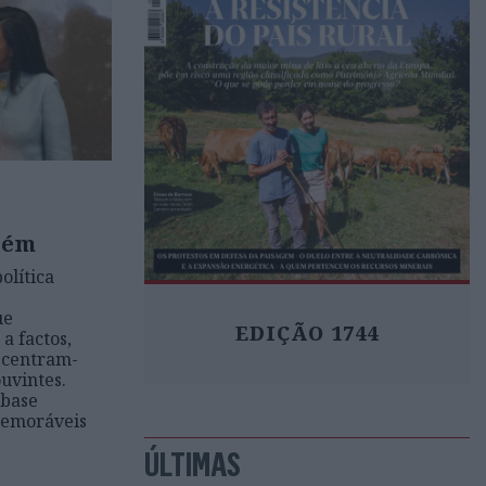
lém
olítica
ue
EDIÇÃO 1744
 factos,
 centram-
uvintes.
 base
memoráveis
ÚLTIMAS