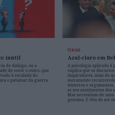
PENSAR
e inútil
Azul-claro em Be
cia de diálogo, ou a
A psicologia aplicada à p
ade de ouvir o outro, que
explica que os discursos
evado à escalada do
inspiradores, mais do q
para o patamar da guerra
meramente recorrerem a
números e argumentos,
se nos sentimentos dos o
Mas necessitam de uma
genuína. E têm de ser 