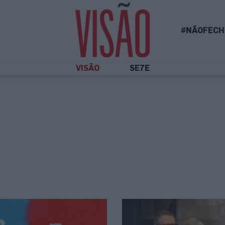
#NÃOFECH
VISÃO
SE7E