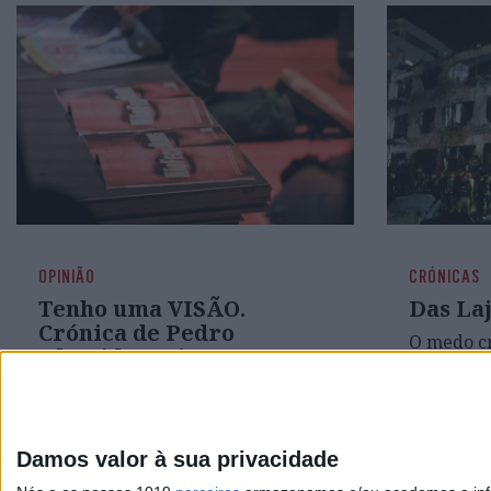
OPINIÃO
CRÓNICAS
Tenho uma VISÃO.
Das Laj
Crónica de Pedro
O medo cr
Almeida Maia
informaçã
descontro
parte de
estratégi
compromi
Damos valor à sua privacidade
com tran
no respeit