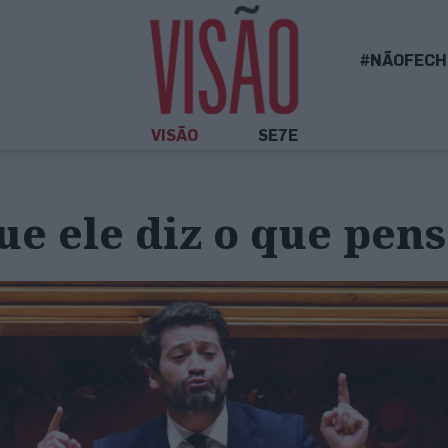
#NÃOFECH
VISÃO
SE7E
ue ele diz o que pen