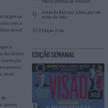
vídeos íntimos na Internet
9
Covas do Barroso: A luta por um
rticipei na
modo de vida
upada com a
10
lismo penal
Edição 1744
aque à
EDIÇÃO SEMANAL
 a dar frutos
á convicção
outoramento,
, neste
 de
a, jamais