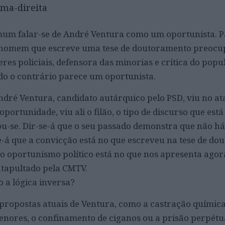
ema-direita
um falar-se de André Ventura como um oportunista. Pa
um homem que escreve uma tese de doutoramento preoc
res policiais, defensora das minorias e crítica do popu
do o contrário parece um oportunista.
André Ventura, candidato autárquico pelo PSD, viu no at
rtunidade, viu ali o filão, o tipo de discurso que está
u-se. Dir-se-á que o seu passado demonstra que não h
se-á que a convicção está no que escreveu na tese de d
o oportunismo político está no que nos apresenta agora
tapultado pela CMTV.
o a lógica inversa?
propostas atuais de Ventura, como a castração química
nores, o confinamento de ciganos ou a prisão perpétu