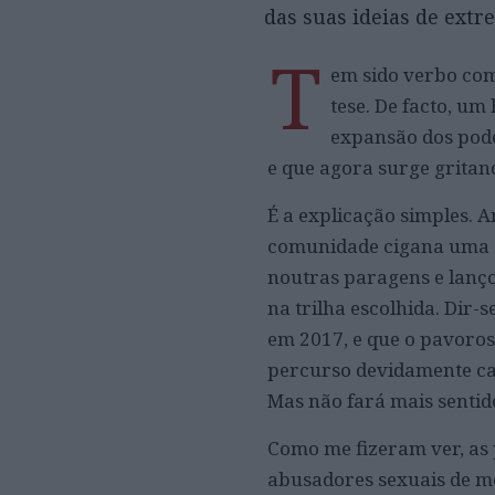
das suas ideias de extr
T
em sido verbo com
tese. De facto, 
expansão dos pode
e que agora surge gritan
É a explicação simples. 
comunidade cigana uma opo
noutras paragens e lanço
na trilha escolhida. Dir-
em 2017, e que o pavoros
percurso devidamente ca
Mas não fará mais sentid
Como me fizeram ver, as 
abusadores sexuais de me