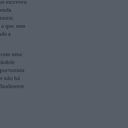
que escreveu
senda
mente,
 a que, sem
ndo a
o com uma
 índole
oportunista
de não há
 finalmente