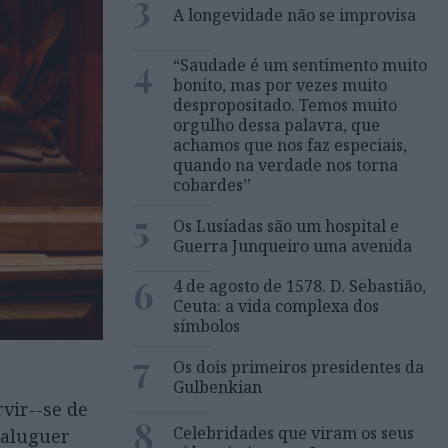
3
A longevidade não se improvisa
4
“Saudade é um sentimento muito
bonito, mas por vezes muito
despropositado. Temos muito
orgulho dessa palavra, que
achamos que nos faz especiais,
quando na verdade nos torna
cobardes’’
5
Os Lusíadas são um hospital e
Guerra Junqueiro uma avenida
6
4 de agosto de 1578. D. Sebastião,
Ceuta: a vida complexa dos
símbolos
7
Os dois primeiros presidentes da
Gulbenkian
vir--se de
8
Celebridades que viram os seus
 aluguer