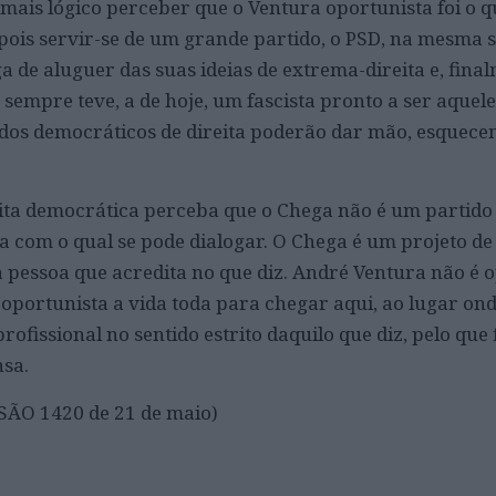
a mais lógico perceber que o Ventura oportunista foi o 
ois servir-se de um grande partido, o PSD, na mesma 
 de aluguer das suas ideias de extrema-direita e, final
sempre teve, a de hoje, um fascista pronto a ser aquele
tidos democráticos de direita poderão dar mão, esquece
eita democrática perceba que o Chega não é um partid
a com o qual se pode dialogar. O Chega é um projeto de
a pessoa que acredita no que diz. André Ventura não é 
 oportunista a vida toda para chegar aqui, ao lugar on
ofissional no sentido estrito daquilo que diz, pelo que
nsa.
SÃO 1420 de 21 de maio)