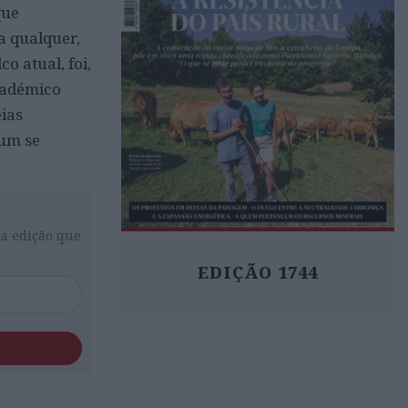
que
a qualquer,
o atual, foi,
cadémico
eias
hum se
da edição que
EDIÇÃO 1744