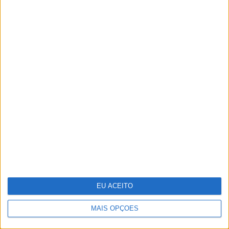
Jornalistas Nelma Serpa Pinto e
João Póvoa Marinheiro casaram-se
no Porto
EU ACEITO
MAIS OPÇÕES