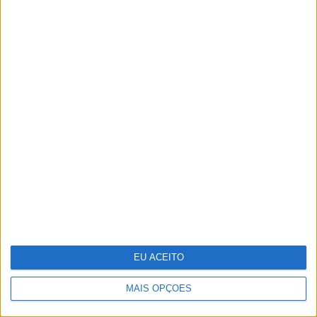
MAIS NOTÍCIAS
EU ACEITO
MAIS OPÇÕES
Portugália Belém reabre renovada