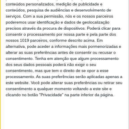
comprar atualmente 90 m2 exige pelo menos mais
conteúdos personalizados, medição de publicidade e
conteúdos, pesquisa de audiências e desenvolvimento de
25 000€ do que há três anos, na grande maioria
serviços.
Com a sua permissão, nós e os nossos parceiros
das cidades.
poderemos usar identificação e dados de geolocalização
Ricardo Sousa, CEO da Century 21 Portugal lembra
precisos através da procura de dispositivos. Poderá clicar para
consentir o processamento por nossa parte e pela parte dos
que “o mercado imobiliário e as necessidades de
nossos 1019 parceiros, conforme descrito acima. Em
habitação não devem ser analisados isoladamente
alternativa, pode aceder a informações mais pormenorizadas e
sem ter em consideração outras dimensões
alterar as suas preferências antes de consentir ou recusar o
consentimento.
Tenha em atenção que algum processamento
económicas e sociais, nomeadamente a evolução
dos seus dados pessoais poderá não exigir o seu
demográfica do País. AML e o Algarve foram as
consentimento, mas que tem o direito de se opor a esse
únicas regiões onde se registou um aumento da
processamento. As suas preferências serão aplicadas apenas a
este website. Você pode alterar suas preferências ou retirar seu
população, de acordo com o Censos 2021”. Logo, “o
consentimento a qualquer momento voltando a este site e
desafio reside na concentração urbana nas áreas
clicando no botão "Privacidade" na parte inferior da página.
metropolitanas de Lisboa, Porto e no aumento de
população residente no Algarve. Esta
movimentação das famílias provoca um
incremento da procura e uma maior pressão